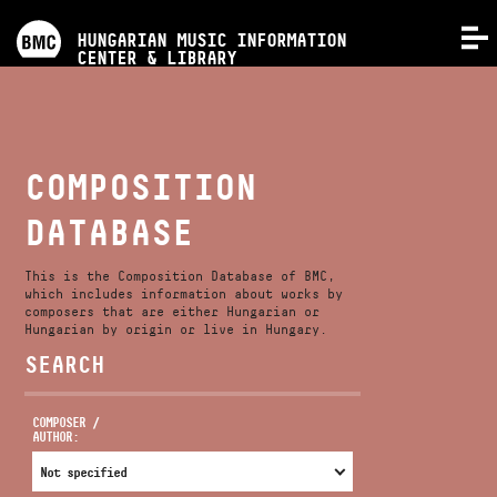
PROGRAMS
HUNGARIAN MUSIC INFORMATION
MENU
CENTER & LIBRARY
COMPETITIONS
TRAININGS
COMPOSITION
DATABASE
RELEASES
This is the Composition Database of BMC,
ABOUT US
which includes information about works by
composers that are either Hungarian or
Hungarian by origin or live in Hungary.
SEARCH
CONTACT
COMPOSER /
AUTHOR:
VIDEO GALLERY