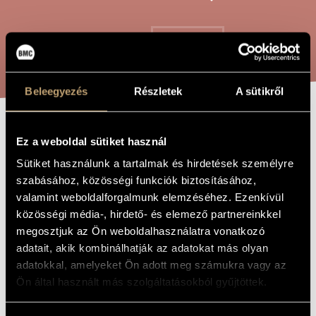
ARTIST DATABASE
COMPOSITION DATABASE
SEARCH
MUSIC LIBRARY, ONLINE CATALOG
Beleegyezés
Részletek
A sütikről
CHARACTERS
TITLE OF
Ez a weboldal sütiket használ
THE WORK
Sütiket használunk a tartalmak és hirdetések személyre
szabásához, közösségi funkciók biztosításához,
Maros Miklós
COMPOSER
valamint weboldalforgalmunk elemzéséhez. Ezenkívül
Characters
ORIGINAL /
közösségi média-, hirdető- és elemező partnereinkkel
HUNGARIAN
megosztjuk az Ön weboldalhasználatra vonatkozó
TITLE
adatait, akik kombinálhatják az adatokat más olyan
Characters
FOREIGN
LANGUAGE /
adatokkal, amelyeket Ön adott meg számukra vagy az
ENGLISH
TITLE
Ön által használt más szolgáltatásokból gyűjtöttek.
For accordeon
SUBTITLE