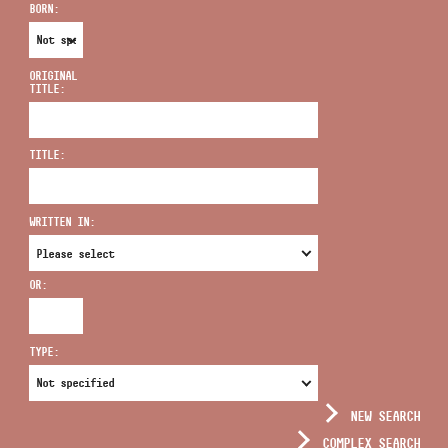
BORN:
ORIGINAL
TITLE:
ADDRESS
TITLE:
EMAIL
infokozpont@bmc.hu
WRITTEN IN:
PHONE
OR:
OPENING HOURS
TYPE:
NEW SEARCH
COMPLEX SEARCH