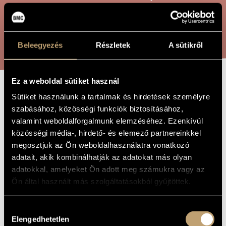
ARTIST DATABASE
COMPOSITION DATABASE
SEARCH
Beleegyezés
Részletek
A sütikről
MUSIC LIBRARY, ONLINE CATALOG
Ez a weboldal sütiket használ
HERD’S LULLABY
Sütiket használunk a tartalmak és hirdetések személyre
TITLE OF
THE WORK
szabásához, közösségi funkciók biztosításához,
valamint weboldalforgalmunk elemzéséhez. Ezenkívül
Maros Miklós
COMPOSER
közösségi média-, hirdető- és elemező partnereinkkel
megosztjuk az Ön weboldalhasználatra vonatkozó
Herd’s Lullaby
ORIGINAL /
adatait, akik kombinálhatják az adatokat más olyan
HUNGARIAN
TITLE
adatokkal, amelyeket Ön adott meg számukra vagy az
Herd’s Lullaby
FOREIGN
Ön által használt más szolgáltatásokból gyűjtöttek.
LANGUAGE /
ENGLISH
TITLE
Hozzájárulás
For guitar
SUBTITLE
Elengedhetetlen
kiválasztása