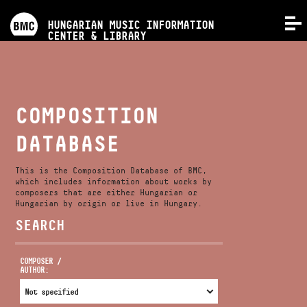
PROGRAMS
HUNGARIAN MUSIC INFORMATION
MENU
CENTER & LIBRARY
COMPETITIONS
TRAININGS
COMPOSITION
DATABASE
RELEASES
This is the Composition Database of BMC,
ABOUT US
which includes information about works by
composers that are either Hungarian or
Hungarian by origin or live in Hungary.
SEARCH
CONTACT
COMPOSER /
AUTHOR:
VIDEO GALLERY