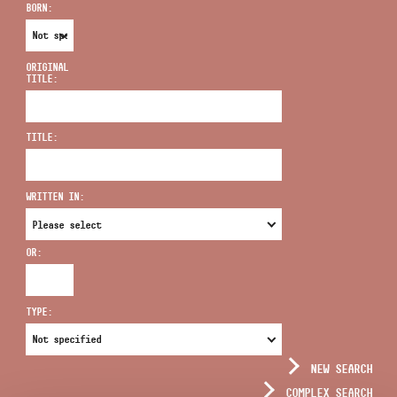
BORN:
ORIGINAL
TITLE:
ADDRESS
TITLE:
EMAIL
infokozpont@bmc.hu
WRITTEN IN:
PHONE
OR:
OPENING HOURS
TYPE:
NEW SEARCH
COMPLEX SEARCH