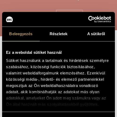
ARTIST DATABASE
COMPOSITION DATABASE
SEARCH
MUSIC LIBRARY, ONLINE CATALOG
Beleegyezés
Részletek
A sütikről
NEW BOWS
TITLE OF
Ez a weboldal sütiket használ
THE WORK
Sütiket használunk a tartalmak és hirdetések személyre
szabásához, közösségi funkciók biztosításához,
Maros Miklós
COMPOSER
valamint weboldalforgalmunk elemzéséhez. Ezenkívül
New Bows
ORIGINAL /
közösségi média-, hirdető- és elemező partnereinkkel
HUNGARIAN
megosztjuk az Ön weboldalhasználatra vonatkozó
TITLE
adatait, akik kombinálhatják az adatokat más olyan
New Bows
FOREIGN
LANGUAGE /
adatokkal, amelyeket Ön adott meg számukra vagy az
ENGLISH
TITLE
Ön által használt más szolgáltatásokból gyűjtöttek.
For flute
SUBTITLE