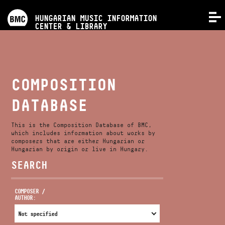
PROGRAMS
HUNGARIAN MUSIC INFORMATION
MENU
CENTER & LIBRARY
COMPETITIONS
TRAININGS
COMPOSITION
DATABASE
RELEASES
This is the Composition Database of BMC,
ABOUT US
which includes information about works by
composers that are either Hungarian or
Hungarian by origin or live in Hungary.
SEARCH
CONTACT
COMPOSER /
AUTHOR:
VIDEO GALLERY