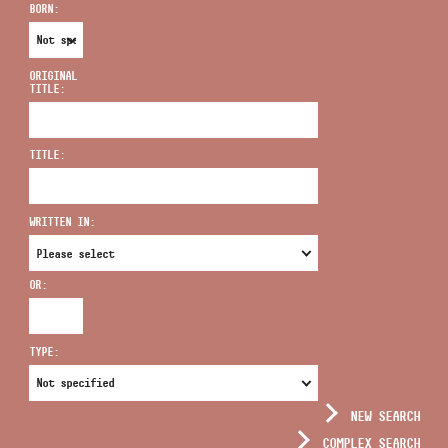
BORN:
ORIGINAL
TITLE:
ADDRESS
TITLE:
EMAIL
infokozpont@bmc.hu
WRITTEN IN:
PHONE
OR:
OPENING HOURS
TYPE:
NEW SEARCH
COMPLEX SEARCH