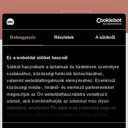
ARTIST DATABASE
COMPOSITION DATABASE
SEARCH
MUSIC LIBRARY, ONLINE CATALOG
Beleegyezés
Részletek
A sütikről
LUR II
TITLE OF
Ez a weboldal sütiket használ
THE WORK
Sütiket használunk a tartalmak és hirdetések személyre
szabásához, közösségi funkciók biztosításához,
Maros Miklós
COMPOSER
valamint weboldalforgalmunk elemzéséhez. Ezenkívül
Lur II
ORIGINAL /
közösségi média-, hirdető- és elemező partnereinkkel
HUNGARIAN
megosztjuk az Ön weboldalhasználatra vonatkozó
TITLE
adatait, akik kombinálhatják az adatokat más olyan
Lur II
FOREIGN
LANGUAGE /
adatokkal, amelyeket Ön adott meg számukra vagy az
ENGLISH
TITLE
Ön által használt más szolgáltatásokból gyűjtöttek.
For french horn
SUBTITLE