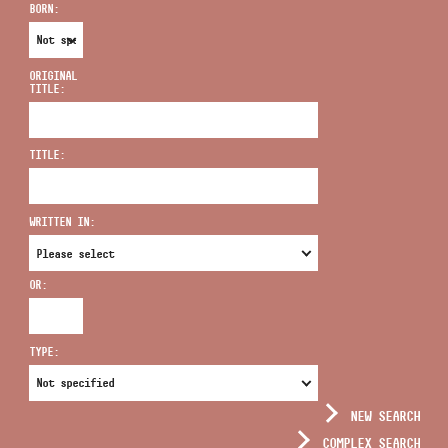
BORN:
ORIGINAL
TITLE:
ADDRESS
TITLE:
EMAIL
infokozpont@bmc.hu
WRITTEN IN:
PHONE
OR:
OPENING HOURS
TYPE:
NEW SEARCH
COMPLEX SEARCH