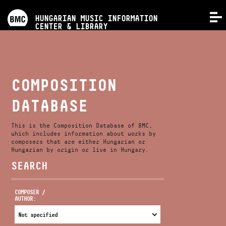
PROGRAMS
HUNGARIAN MUSIC INFORMATION
MENU
CENTER & LIBRARY
COMPETITIONS
TRAININGS
COMPOSITION
DATABASE
RELEASES
This is the Composition Database of BMC,
ABOUT US
which includes information about works by
composers that are either Hungarian or
Hungarian by origin or live in Hungary.
SEARCH
CONTACT
COMPOSER /
AUTHOR:
VIDEO GALLERY