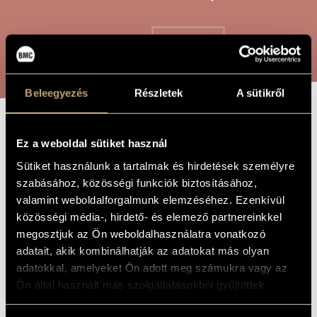
ARTIST DATABASE
COMPOSITION DATABASE
SEARCH
MUSIC LIBRARY, ONLINE CATALOG
Beleegyezés
Részletek
A sütikről
KILSKRIFT /
TITLE OF
Ez a weboldal sütiket használ
THE WORK
CUNEIFORM
Sütiket használunk a tartalmak és hirdetések személyre
szabásához, közösségi funkciók biztosításához,
valamint weboldalforgalmunk elemzéséhez. Ezenkívül
Maros Miklós
COMPOSER
közösségi média-, hirdető- és elemező partnereinkkel
megosztjuk az Ön weboldalhasználatra vonatkozó
Kilskrift / Ékírás
ORIGINAL /
HUNGARIAN
adatait, akik kombinálhatják az adatokat más olyan
TITLE
adatokkal, amelyeket Ön adott meg számukra vagy az
Kilskrift / Cuneiform
FOREIGN
Ön által használt más szolgáltatásokból gyűjtöttek.
LANGUAGE /
ENGLISH
TITLE