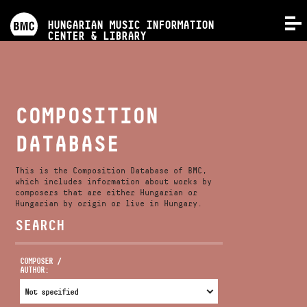
PROGRAMS
HUNGARIAN MUSIC INFORMATION
MENU
CENTER & LIBRARY
COMPETITIONS
TRAININGS
COMPOSITION
DATABASE
RELEASES
This is the Composition Database of BMC,
ABOUT US
which includes information about works by
composers that are either Hungarian or
Hungarian by origin or live in Hungary.
SEARCH
CONTACT
COMPOSER /
AUTHOR:
VIDEO GALLERY