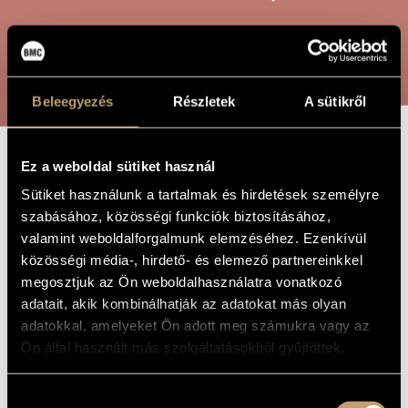
ARTIST DATABASE
COMPOSITION DATABASE
SEARCH
MUSIC LIBRARY, ONLINE CATALOG
Beleegyezés
Részletek
A sütikről
Ez a weboldal sütiket használ
ETYDER /
TITLE OF
THE WORK
Sütiket használunk a tartalmak és hirdetések személyre
ETUDES
szabásához, közösségi funkciók biztosításához,
valamint weboldalforgalmunk elemzéséhez. Ezenkívül
közösségi média-, hirdető- és elemező partnereinkkel
Maros Miklós
COMPOSER
megosztjuk az Ön weboldalhasználatra vonatkozó
Etyder / Etűdök
adatait, akik kombinálhatják az adatokat más olyan
ORIGINAL /
HUNGARIAN
adatokkal, amelyeket Ön adott meg számukra vagy az
TITLE
Ön által használt más szolgáltatásokból gyűjtöttek.
Etyder / Etudes
FOREIGN
LANGUAGE /
ENGLISH
TITLE
Hozzájárulás