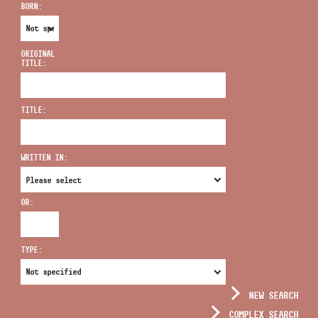
BORN:
ORIGINAL
TITLE:
ADDRESS
TITLE:
EMAIL
infokozpont@bmc.hu
WRITTEN IN:
PHONE
OR:
OPENING HOURS
TYPE:
NEW SEARCH
COMPLEX SEARCH