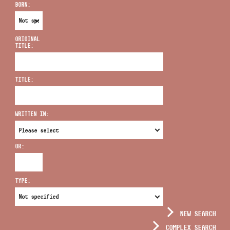
BORN:
ORIGINAL
TITLE:
ADDRESS
TITLE:
EMAIL
infokozpont@bmc.hu
WRITTEN IN:
PHONE
OR:
OPENING HOURS
TYPE:
NEW SEARCH
COMPLEX SEARCH