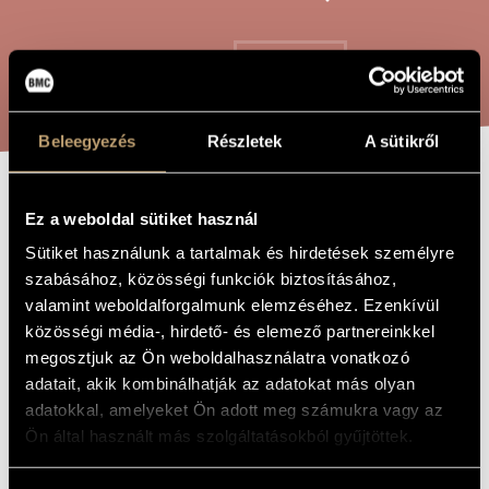
ARTIST DATABASE
COMPOSITION DATABASE
SEARCH
MUSIC LIBRARY, ONLINE CATALOG
Beleegyezés
Részletek
A sütikről
DANZA PROFONDA
TITLE OF
Ez a weboldal sütiket használ
THE WORK
Sütiket használunk a tartalmak és hirdetések személyre
szabásához, közösségi funkciók biztosításához,
Maros Miklós
COMPOSER
valamint weboldalforgalmunk elemzéséhez. Ezenkívül
Danza profonda
ORIGINAL /
közösségi média-, hirdető- és elemező partnereinkkel
HUNGARIAN
megosztjuk az Ön weboldalhasználatra vonatkozó
TITLE
adatait, akik kombinálhatják az adatokat más olyan
Danza profonda
FOREIGN
LANGUAGE /
adatokkal, amelyeket Ön adott meg számukra vagy az
ENGLISH
TITLE
Ön által használt más szolgáltatásokból gyűjtöttek.
For bass saxophone and piano
SUBTITLE