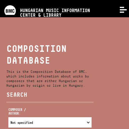
PROGRAMS
HUNGARIAN MUSIC INFORMATION
MENU
CENTER & LIBRARY
COMPETITIONS
TRAININGS
COMPOSITION
DATABASE
RELEASES
This is the Composition Database of BMC,
ABOUT US
which includes information about works by
composers that are either Hungarian or
Hungarian by origin or live in Hungary.
SEARCH
CONTACT
COMPOSER /
AUTHOR:
VIDEO GALLERY