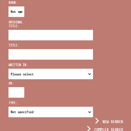
BORN:
ORIGINAL
TITLE:
ADDRESS
TITLE:
EMAIL
infokozpont@bmc.hu
WRITTEN IN:
PHONE
OR:
OPENING HOURS
TYPE:
NEW SEARCH
COMPLEX SEARCH