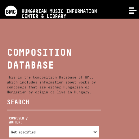
PROGRAMS
HUNGARIAN MUSIC INFORMATION
MENU
CENTER & LIBRARY
COMPETITIONS
TRAININGS
COMPOSITION
DATABASE
RELEASES
This is the Composition Database of BMC,
ABOUT US
which includes information about works by
composers that are either Hungarian or
Hungarian by origin or live in Hungary.
SEARCH
CONTACT
COMPOSER /
AUTHOR:
VIDEO GALLERY