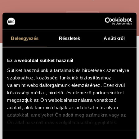
ARTIST DATABASE
COMPOSITION DATABASE
SEARCH
MUSIC LIBRARY, ONLINE CATALOG
Beleegyezés
Részletek
A sütikről
ZEPPS
Ez a weboldal sütiket használ
TITLE OF
THE WORK
Sütiket használunk a tartalmak és hirdetések személyre
szabásához, közösségi funkciók biztosításához,
Maros Miklós
COMPOSER
valamint weboldalforgalmunk elemzéséhez. Ezenkívül
közösségi média-, hirdető- és elemező partnereinkkel
Zepps
ORIGINAL /
HUNGARIAN
megosztjuk az Ön weboldalhasználatra vonatkozó
TITLE
adatait, akik kombinálhatják az adatokat más olyan
Zepps
FOREIGN
adatokkal, amelyeket Ön adott meg számukra vagy az
LANGUAGE /
ENGLISH
Ön által használt más szolgáltatásokból gyűjtöttek.
TITLE
For two guitars
SUBTITLE