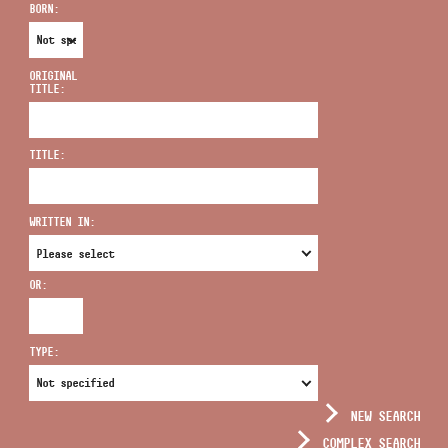
BORN:
ORIGINAL
TITLE:
ADDRESS
TITLE:
EMAIL
infokozpont@bmc.hu
WRITTEN IN:
PHONE
OR:
OPENING HOURS
TYPE:
NEW SEARCH
COMPLEX SEARCH