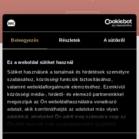
ARTIST DATABASE
COMPOSITION DATABASE
SEARCH
MUSIC LIBRARY, ONLINE CATALOG
Beleegyezés
Részletek
A sütikről
STELLDICHEIN
TITLE OF
Ez a weboldal sütiket használ
THE WORK
Sütiket használunk a tartalmak és hirdetések személyre
szabásához, közösségi funkciók biztosításához,
Maros Miklós
COMPOSER
valamint weboldalforgalmunk elemzéséhez. Ezenkívül
Stelldichein
ORIGINAL /
közösségi média-, hirdető- és elemező partnereinkkel
HUNGARIAN
megosztjuk az Ön weboldalhasználatra vonatkozó
TITLE
adatait, akik kombinálhatják az adatokat más olyan
Stelldichein
FOREIGN
LANGUAGE /
adatokkal, amelyeket Ön adott meg számukra vagy az
ENGLISH
TITLE
Ön által használt más szolgáltatásokból gyűjtöttek.
For violin and trombone
SUBTITLE