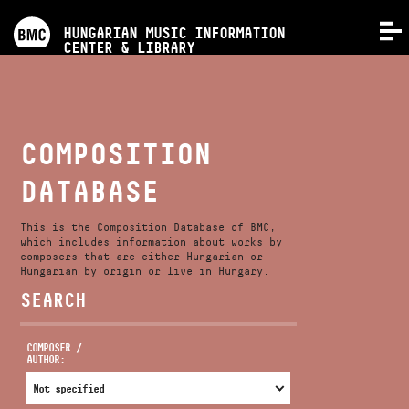
PROGRAMS
HUNGARIAN MUSIC INFORMATION
MENU
CENTER & LIBRARY
COMPETITIONS
TRAININGS
COMPOSITION
DATABASE
RELEASES
This is the Composition Database of BMC,
ABOUT US
which includes information about works by
composers that are either Hungarian or
Hungarian by origin or live in Hungary.
SEARCH
CONTACT
COMPOSER /
AUTHOR:
VIDEO GALLERY