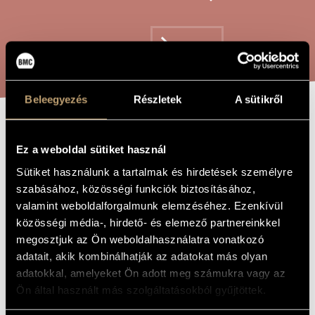
ARTIST DATABASE
COMPOSITION DATABASE
SEARCH
MUSIC LIBRARY, ONLINE CATALOG
Beleegyezés
Részletek
A sütikről
PALIMPSEST
TITLE OF
THE WORK
Ez a weboldal sütiket használ
Sütiket használunk a tartalmak és hirdetések személyre
Maros Miklós
COMPOSER
szabásához, közösségi funkciók biztosításához,
valamint weboldalforgalmunk elemzéséhez. Ezenkívül
Palimpsest
ORIGINAL /
HUNGARIAN
közösségi média-, hirdető- és elemező partnereinkkel
TITLE
megosztjuk az Ön weboldalhasználatra vonatkozó
Palimpsest
FOREIGN
adatait, akik kombinálhatják az adatokat más olyan
LANGUAGE /
ENGLISH
adatokkal, amelyeket Ön adott meg számukra vagy az
TITLE
Ön által használt más szolgáltatásokból gyűjtöttek.
For percussion (2 players)
SUBTITLE