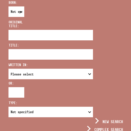
BORN:
ORIGINAL
TITLE:
ADDRESS
TITLE:
EMAIL
infokozpont@bmc.hu
WRITTEN IN:
PHONE
OR:
OPENING HOURS
TYPE:
NEW SEARCH
COMPLEX SEARCH