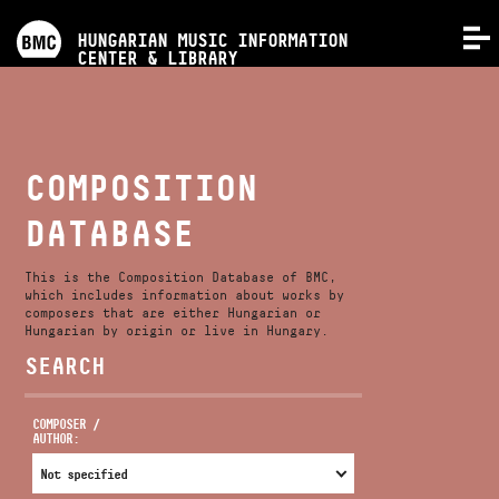
PROGRAMS
HUNGARIAN MUSIC INFORMATION
MENU
CENTER & LIBRARY
COMPETITIONS
TRAININGS
COMPOSITION
DATABASE
RELEASES
This is the Composition Database of BMC,
ABOUT US
which includes information about works by
composers that are either Hungarian or
Hungarian by origin or live in Hungary.
SEARCH
CONTACT
COMPOSER /
AUTHOR:
VIDEO GALLERY