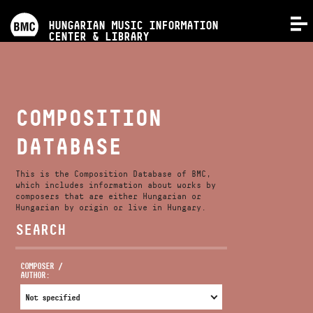
PROGRAMS
HUNGARIAN MUSIC INFORMATION
MENU
CENTER & LIBRARY
COMPETITIONS
TRAININGS
COMPOSITION
DATABASE
RELEASES
This is the Composition Database of BMC,
ABOUT US
which includes information about works by
composers that are either Hungarian or
Hungarian by origin or live in Hungary.
SEARCH
CONTACT
COMPOSER /
AUTHOR:
VIDEO GALLERY