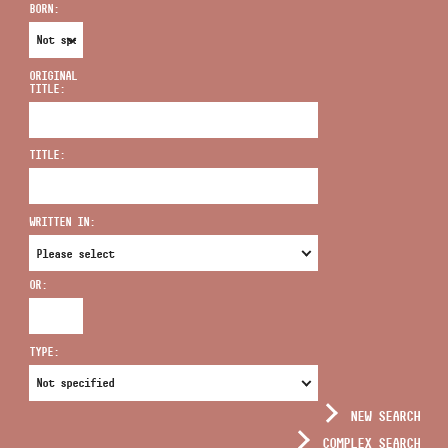
BORN:
ORIGINAL
TITLE:
ADDRESS
TITLE:
EMAIL
infokozpont@bmc.hu
WRITTEN IN:
PHONE
OR:
OPENING HOURS
TYPE:
NEW SEARCH
COMPLEX SEARCH