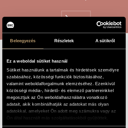
ARTIST DATABASE
COMPOSITION DATABASE
SEARCH
MUSIC LIBRARY, ONLINE CATALOG
Beleegyezés
Részletek
A sütikről
PSALM 98
TITLE OF
THE WORK
Ez a weboldal sütiket használ
Sütiket használunk a tartalmak és hirdetések személyre
Maros Miklós
COMPOSER
szabásához, közösségi funkciók biztosításához,
valamint weboldalforgalmunk elemzéséhez. Ezenkívül
98. zsoltár
ORIGINAL /
HUNGARIAN
közösségi média-, hirdető- és elemező partnereinkkel
TITLE
megosztjuk az Ön weboldalhasználatra vonatkozó
Psalm 98
FOREIGN
adatait, akik kombinálhatják az adatokat más olyan
LANGUAGE /
ENGLISH
adatokkal, amelyeket Ön adott meg számukra vagy az
TITLE
Ön által használt más szolgáltatásokból gyűjtöttek.
For 8 musicians
SUBTITLE