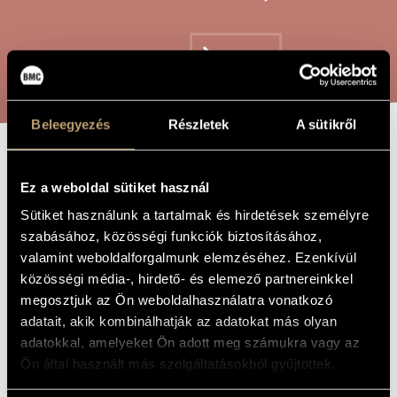
ARTIST DATABASE
COMPOSITION DATABASE
SEARCH
MUSIC LIBRARY, ONLINE CATALOG
Beleegyezés
Részletek
A sütikről
OOLIT
TITLE OF
Ez a weboldal sütiket használ
THE WORK
Sütiket használunk a tartalmak és hirdetések személyre
Maros Miklós
COMPOSER
szabásához, közösségi funkciók biztosításához,
valamint weboldalforgalmunk elemzéséhez. Ezenkívül
Oolit
ORIGINAL /
közösségi média-, hirdető- és elemező partnereinkkel
HUNGARIAN
TITLE
megosztjuk az Ön weboldalhasználatra vonatkozó
Oolit
FOREIGN
adatait, akik kombinálhatják az adatokat más olyan
LANGUAGE /
ENGLISH
adatokkal, amelyeket Ön adott meg számukra vagy az
TITLE
Ön által használt más szolgáltatásokból gyűjtöttek.
For ten instruments
SUBTITLE