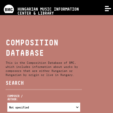
PROGRAMS
HUNGARIAN MUSIC INFORMATION
MENU
CENTER & LIBRARY
COMPETITIONS
TRAININGS
COMPOSITION
DATABASE
RELEASES
This is the Composition Database of BMC,
ABOUT US
which includes information about works by
composers that are either Hungarian or
Hungarian by origin or live in Hungary.
SEARCH
CONTACT
COMPOSER /
AUTHOR:
VIDEO GALLERY