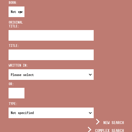
BORN:
ORIGINAL
TITLE:
ADDRESS
TITLE:
EMAIL
infokozpont@bmc.hu
WRITTEN IN:
PHONE
OR:
OPENING HOURS
TYPE:
NEW SEARCH
COMPLEX SEARCH