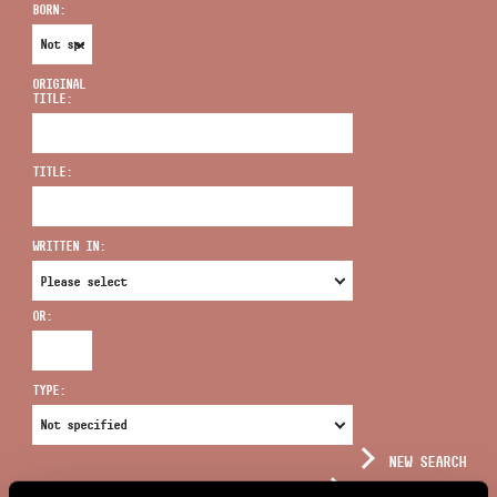
BORN:
ORIGINAL
TITLE:
ADDRESS
TITLE:
EMAIL
infokozpont@bmc.hu
WRITTEN IN:
PHONE
OR:
OPENING HOURS
TYPE:
NEW SEARCH
COMPLEX SEARCH