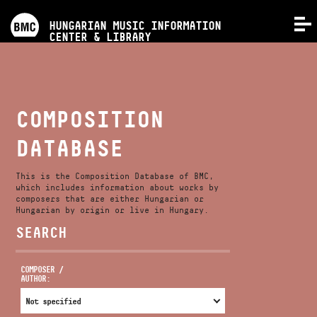
PROGRAMS
HUNGARIAN MUSIC INFORMATION
MENU
CENTER & LIBRARY
COMPETITIONS
TRAININGS
COMPOSITION
DATABASE
RELEASES
This is the Composition Database of BMC,
ABOUT US
which includes information about works by
composers that are either Hungarian or
Hungarian by origin or live in Hungary.
SEARCH
CONTACT
COMPOSER /
AUTHOR:
VIDEO GALLERY