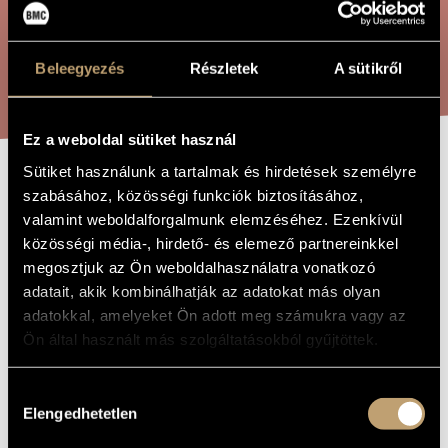
ARTIST DATABASE
COMPOSITION DATABASE
SEARCH
Beleegyezés
Részletek
A sütikről
MUSIC LIBRARY, ONLINE CATALOG
Ez a weboldal sütiket használ
Sütiket használunk a tartalmak és hirdetések személyre
SPEL / GAME
szabásához, közösségi funkciók biztosításához,
TITLE OF
THE WORK
valamint weboldalforgalmunk elemzéséhez. Ezenkívül
közösségi média-, hirdető- és elemező partnereinkkel
Maros Miklós
COMPOSER
megosztjuk az Ön weboldalhasználatra vonatkozó
adatait, akik kombinálhatják az adatokat más olyan
Spel / Játék
ORIGINAL /
adatokkal, amelyeket Ön adott meg számukra vagy az
HUNGARIAN
TITLE
Ön által használt más szolgáltatásokból gyűjtöttek.
Spel / Game
FOREIGN
LANGUAGE /
ENGLISH
Hozzájárulás
TITLE
Elengedhetetlen
kiválasztása
For clarinet, trombone, violoncello and percussion
SUBTITLE