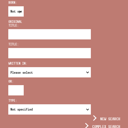
BORN:
ORIGINAL
TITLE:
ADDRESS
TITLE:
EMAIL
infokozpont@bmc.hu
WRITTEN IN:
PHONE
OR:
OPENING HOURS
TYPE:
NEW SEARCH
COMPLEX SEARCH