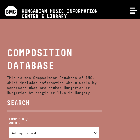
PROGRAMS
HUNGARIAN MUSIC INFORMATION
MENU
CENTER & LIBRARY
COMPETITIONS
TRAININGS
COMPOSITION
DATABASE
RELEASES
This is the Composition Database of BMC,
ABOUT US
which includes information about works by
composers that are either Hungarian or
Hungarian by origin or live in Hungary.
SEARCH
CONTACT
COMPOSER /
AUTHOR:
VIDEO GALLERY