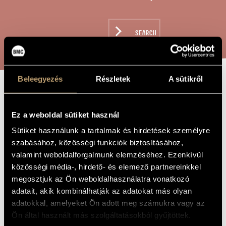
ARTIST DATABASE
COMPOSITION DATABASE
SEARCH
MUSIC LIBRARY, ONLINE CATALOG
Beleegyezés
Részletek
A sütikről
INVERSIONI
TITLE OF
THE WORK
Ez a weboldal sütiket használ
Maros Miklós
Sütiket használunk a tartalmak és hirdetések személyre
COMPOSER
szabásához, közösségi funkciók biztosításához,
Inversioni
ORIGINAL /
valamint weboldalforgalmunk elemzéséhez. Ezenkívül
HUNGARIAN
TITLE
közösségi média-, hirdető- és elemező partnereinkkel
Inversioni
megosztjuk az Ön weboldalhasználatra vonatkozó
FOREIGN
LANGUAGE /
adatait, akik kombinálhatják az adatokat más olyan
ENGLISH
TITLE
adatokkal, amelyeket Ön adott meg számukra vagy az
For soprano voice and chamber ensemble
SUBTITLE
Ön által használt más szolgáltatásokból gyűjtöttek.