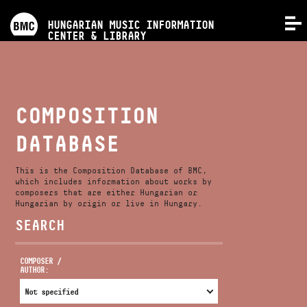
PROGRAMS
HUNGARIAN MUSIC INFORMATION
MENU
CENTER & LIBRARY
COMPETITIONS
TRAININGS
COMPOSITION
DATABASE
RELEASES
This is the Composition Database of BMC,
ABOUT US
which includes information about works by
composers that are either Hungarian or
Hungarian by origin or live in Hungary.
SEARCH
CONTACT
COMPOSER /
AUTHOR:
VIDEO GALLERY