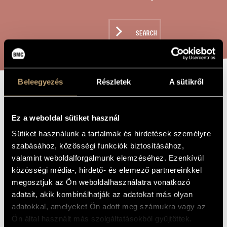
ARTIST DATABASE
COMPOSITION DATABASE
SEARCH
MUSIC LIBRARY, ONLINE CATALOG
Beleegyezés
Részletek
A sütikről
ORDALEK
TITLE OF
THE WORK
Ez a weboldal sütiket használ
Maros Miklós
COMPOSER
Sütiket használunk a tartalmak és hirdetések személyre
szabásához, közösségi funkciók biztosításához,
Ordalek
ORIGINAL /
valamint weboldalforgalmunk elemzéséhez. Ezenkívül
HUNGARIAN
TITLE
közösségi média-, hirdető- és elemező partnereinkkel
Ordalek
FOREIGN
megosztjuk az Ön weboldalhasználatra vonatkozó
LANGUAGE /
adatait, akik kombinálhatják az adatokat más olyan
ENGLISH
TITLE
adatokkal, amelyeket Ön adott meg számukra vagy az
For tenor voice and piano
SUBTITLE
Ön által használt más szolgáltatásokból gyűjtöttek.