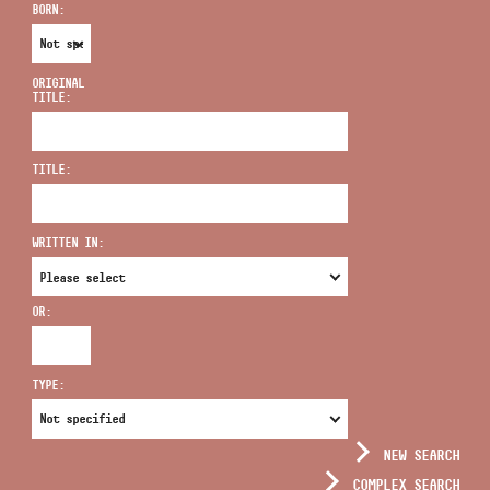
BORN:
ORIGINAL
TITLE:
ADDRESS
TITLE:
EMAIL
infokozpont@bmc.hu
WRITTEN IN:
PHONE
OR:
OPENING HOURS
TYPE:
NEW SEARCH
COMPLEX SEARCH