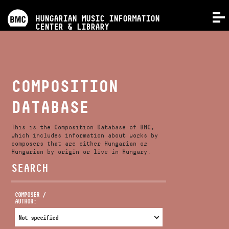
PROGRAMS
HUNGARIAN MUSIC INFORMATION
MENU
CENTER & LIBRARY
COMPETITIONS
TRAININGS
COMPOSITION
DATABASE
RELEASES
This is the Composition Database of BMC,
ABOUT US
which includes information about works by
composers that are either Hungarian or
Hungarian by origin or live in Hungary.
SEARCH
CONTACT
COMPOSER /
AUTHOR:
VIDEO GALLERY