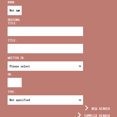
BORN:
ORIGINAL
TITLE:
ADDRESS
TITLE:
EMAIL
infokozpont@bmc.hu
WRITTEN IN:
PHONE
OR:
OPENING HOURS
TYPE:
NEW SEARCH
COMPLEX SEARCH