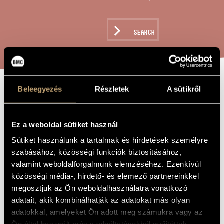
ARTIST DATABASE
COMPOSITION DATABASE
SEARCH
MUSIC LIBRARY, ONLINE CATALOG
Beleegyezés
Részletek
A sütikről
PASSACAGLIA
TITLE OF
THE WORK
Ez a weboldal sütiket használ
Maros Miklós
COMPOSER
Sütiket használunk a tartalmak és hirdetések személyre
Passacaglia
ORIGINAL /
szabásához, közösségi funkciók biztosításához,
HUNGARIAN
valamint weboldalforgalmunk elemzéséhez. Ezenkívül
TITLE
közösségi média-, hirdető- és elemező partnereinkkel
Passacaglia
FOREIGN
LANGUAGE /
megosztjuk az Ön weboldalhasználatra vonatkozó
ENGLISH
TITLE
adatait, akik kombinálhatják az adatokat más olyan
Guds moders ros - For soprano voice and organ
adatokkal, amelyeket Ön adott meg számukra vagy az
SUBTITLE