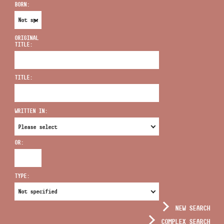
BORN:
ORIGINAL
TITLE:
ADDRESS
TITLE:
EMAIL
infokozpont@bmc.hu
WRITTEN IN:
PHONE
OR:
OPENING HOURS
TYPE:
NEW SEARCH
COMPLEX SEARCH