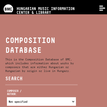
PROGRAMS
HUNGARIAN MUSIC INFORMATION
MENU
CENTER & LIBRARY
COMPETITIONS
TRAININGS
COMPOSITION
DATABASE
RELEASES
This is the Composition Database of BMC,
ABOUT US
which includes information about works by
composers that are either Hungarian or
Hungarian by origin or live in Hungary.
SEARCH
CONTACT
COMPOSER /
AUTHOR:
VIDEO GALLERY