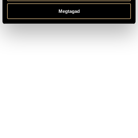
Hellström (cond.) (Available on youtube.com)
Based on the text by Hjalmar Söderberg
REMARKS,
Megtagad
OTHER INFO