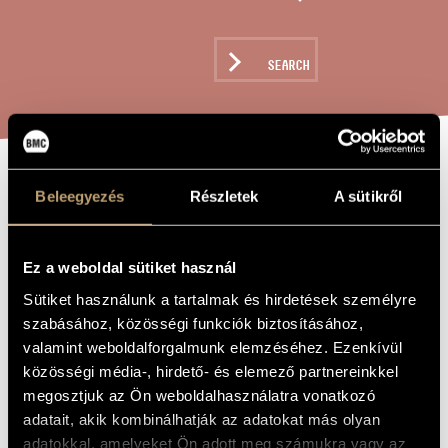
ARTIST DATABASE
COMPOSITION DATABASE
SEARCH
MUSIC LIBRARY, ONLINE CATALOG
PÄLSEN / THE
Beleegyezés
Részletek
A sütikről
TITLE OF
THE WORK
FUR COAT
Ez a weboldal sütiket használ
Maros Miklós
COMPOSER
Sütiket használunk a tartalmak és hirdetések személyre
szabásához, közösségi funkciók biztosításához,
Pälsen / Szőrmebunda
ORIGINAL /
valamint weboldalforgalmunk elemzéséhez. Ezenkívül
HUNGARIAN
TITLE
közösségi média-, hirdető- és elemező partnereinkkel
Pälsen / The Fur Coat
FOREIGN
megosztjuk az Ön weboldalhasználatra vonatkozó
LANGUAGE /
ENGLISH
adatait, akik kombinálhatják az adatokat más olyan
TITLE
adatokkal, amelyeket Ön adott meg számukra vagy az