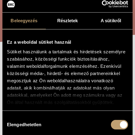
ARTIST DATABASE
COMPOSITION DATABASE
SEARCH
Beleegyezés
Részletek
A sütikről
MUSIC LIBRARY, ONLINE CATALOG
Ez a weboldal sütiket használ
Sütiket használunk a tartalmak és hirdetések személyre
CONCERTO NO. 2
szabásához, közösségi funkciók biztosításához,
TITLE OF
THE WORK
valamint weboldalforgalmunk elemzéséhez. Ezenkívül
közösségi média-, hirdető- és elemező partnereinkkel
Maros Miklós
COMPOSER
megosztjuk az Ön weboldalhasználatra vonatkozó
adatait, akik kombinálhatják az adatokat más olyan
Concerto No. 2
ORIGINAL /
adatokkal, amelyeket Ön adott meg számukra vagy az
HUNGARIAN
TITLE
Ön által használt más szolgáltatásokból gyűjtöttek.
Concerto No. 2
FOREIGN
LANGUAGE /
ENGLISH
Hozzájárulás
TITLE
Elengedhetetlen
kiválasztása
For alto saxophone and strings
SUBTITLE