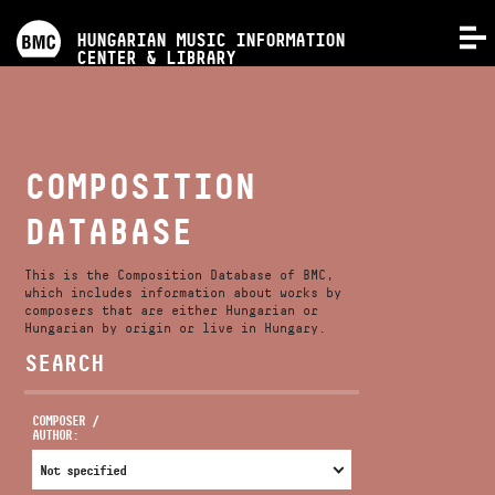
PROGRAMS
HUNGARIAN MUSIC INFORMATION
MENU
CENTER & LIBRARY
COMPETITIONS
TRAININGS
COMPOSITION
DATABASE
RELEASES
This is the Composition Database of BMC,
ABOUT US
which includes information about works by
composers that are either Hungarian or
Hungarian by origin or live in Hungary.
SEARCH
CONTACT
COMPOSER /
AUTHOR:
VIDEO GALLERY