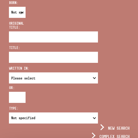
BORN:
ORIGINAL
TITLE:
ADDRESS
TITLE:
EMAIL
infokozpont@bmc.hu
WRITTEN IN:
PHONE
OR:
OPENING HOURS
TYPE:
NEW SEARCH
COMPLEX SEARCH