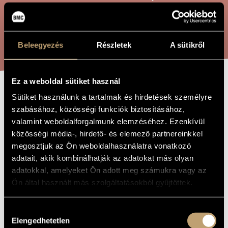
ARTIST DATABASE
COMPOSITION DATABASE
SEARCH
Beleegyezés
Részletek
A sütikről
MUSIC LIBRARY, ONLINE CATALOG
Ez a weboldal sütiket használ
TRIAD GAMES
Sütiket használunk a tartalmak és hirdetések személyre
TITLE OF
THE WORK
szabásához, közösségi funkciók biztosításához,
valamint weboldalforgalmunk elemzéséhez. Ezenkívül
Maros Miklós
COMPOSER
közösségi média-, hirdető- és elemező partnereinkkel
megosztjuk az Ön weboldalhasználatra vonatkozó
Triad Games
ORIGINAL /
adatait, akik kombinálhatják az adatokat más olyan
HUNGARIAN
TITLE
adatokkal, amelyeket Ön adott meg számukra vagy az
Triad Games
FOREIGN
Ön által használt más szolgáltatásokból gyűjtöttek.
LANGUAGE /
ENGLISH
TITLE
Hozzájárulás
For symphony orchestra
SUBTITLE
Elengedhetetlen
kiválasztása