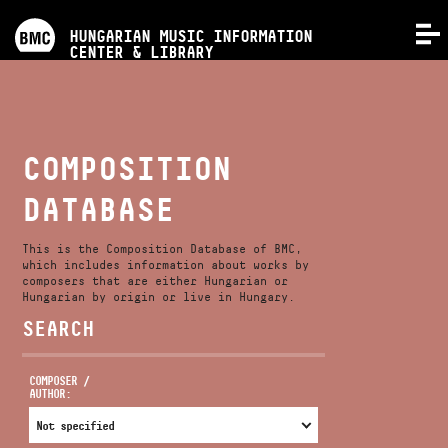
PROGRAMS
HUNGARIAN MUSIC INFORMATION
MENU
CENTER & LIBRARY
COMPETITIONS
TRAININGS
COMPOSITION
DATABASE
RELEASES
This is the Composition Database of BMC,
ABOUT US
which includes information about works by
composers that are either Hungarian or
Hungarian by origin or live in Hungary.
SEARCH
CONTACT
COMPOSER /
AUTHOR:
VIDEO GALLERY