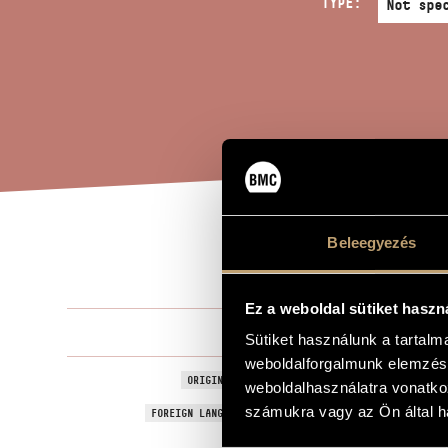
TYPE:
Beleegyezés
INT
TITLE OF THE WORK
Ez a weboldal sütiket haszn
Maros Mikló
COMPOSER
Sütiket használunk a tartal
weboldalforgalmunk elemzésé
Introduzion
ORIGINAL / HUNGARIAN TITLE
weboldalhasználatra vonatko
Introduzion
számukra vagy az Ön által ha
FOREIGN LANGUAGE / ENGLISH TITLE
For wind orc
SUBTITLE