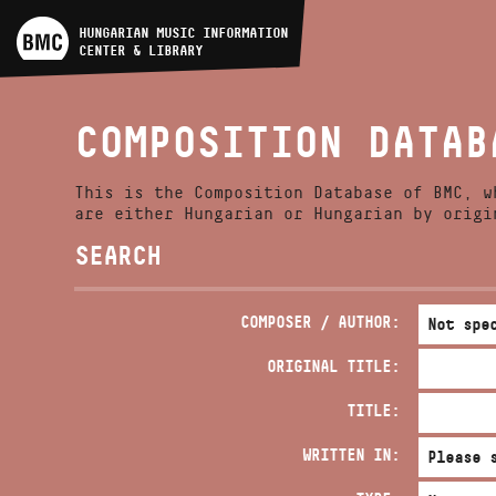
ARTIST DATABASE
HUNGARIAN MUSIC INFORMATION
CENTER & LIBRARY
COMPOSITION DATABASE
COMPOSITION DATAB
MUSIC LIBRARY, ONLINE
CATALOG
This is the Composition Database of BMC, w
are either Hungarian or Hungarian by origi
SEARCH
COMPOSER / AUTHOR:
ORIGINAL TITLE:
TITLE:
WRITTEN IN: