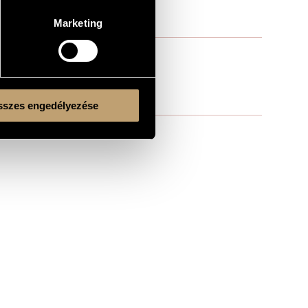
Marketing
szes engedélyezése