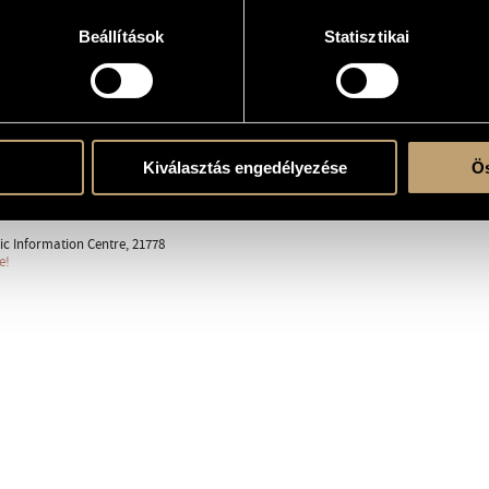
Beállítások
Statisztikai
tra
l.b., sax.a., sax.t., sax.bar., fg. - 2 tr., cor., trb., euph., tuba - perc. (3 esec.) - cb.
Kiválasztás engedélyezése
Ös
88, Jönköping, Sweden; Falu Wind Orchestra, Ulf Wedlund (cond.)
c Information Centre, 21778
e!