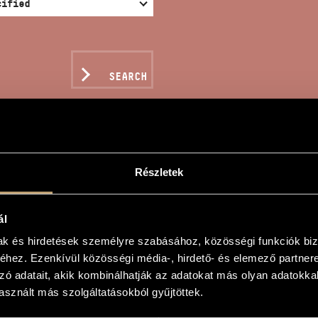
SEARCH
Részletek
RODUZIONE E MARCIA
ál
s
mak és hirdetések személyre szabásához, közösségi funkciók biz
hez. Ezenkívül közösségi média-, hirdető- és elemező partner
e e marcia
zó adatait, akik kombinálhatják az adatokat más olyan adatokka
e e marcia
sznált más szolgáltatásokból gyűjtöttek.
hestra