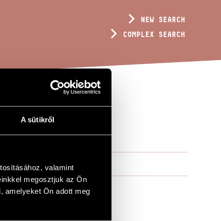
NEW SEARCH
COMPLEX SEARCH
A sütikről
tosításához, valamint
einkkel megosztjuk az Ön
l, amelyeket Ön adott meg