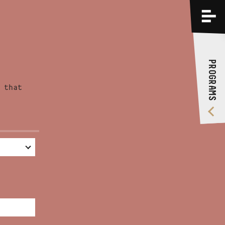
PROGRAMS
TRAININGS
PROGRAMS
ABOUT US
 that
VIDEO GALLERY