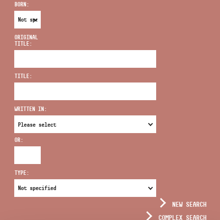
BORN:
ORIGINAL
TITLE:
ADDRESS
TITLE:
EMAIL
infokozpont@bmc.hu
WRITTEN IN:
PHONE
OR:
OPENING HOURS
TYPE:
NEW SEARCH
COMPLEX SEARCH