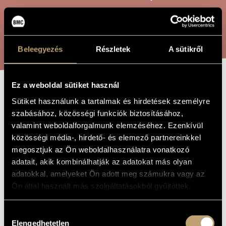
ARTIST DATABASE
COMPOSITION DATABASE
SEARCH
Beleegyezés
Részletek
A sütikről
MUSIC LIBRARY, ONLINE CATALOG
Ez a weboldal sütiket használ
SINFONIA
TITLE OF
Sütiket használunk a tartalmak és hirdetések személyre
THE WORK
CONCERTANTE
szabásához, közösségi funkciók biztosításához,
valamint weboldalforgalmunk elemzéséhez. Ezenkívül
(SYMPHONIE NO.
közösségi média-, hirdető- és elemező partnereinkkel
3)
megosztjuk az Ön weboldalhasználatra vonatkozó
adatait, akik kombinálhatják az adatokat más olyan
adatokkal, amelyeket Ön adott meg számukra vagy az
Maros Miklós
COMPOSER
Ön által használt más szolgáltatásokból gyűjtöttek.
Sinfonia Concertante (III. szimfónia)
ORIGINAL /
HUNGARIAN
Hozzájárulás
TITLE
Elengedhetetlen
kiválasztása