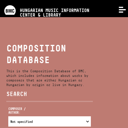
PROGRAMS
HUNGARIAN MUSIC INFORMATION
MENU
CENTER & LIBRARY
COMPETITIONS
TRAININGS
COMPOSITION
DATABASE
RELEASES
This is the Composition Database of BMC,
ABOUT US
which includes information about works by
composers that are either Hungarian or
Hungarian by origin or live in Hungary.
SEARCH
CONTACT
COMPOSER /
AUTHOR:
VIDEO GALLERY