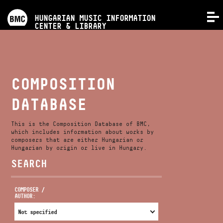
PROGRAMS
HUNGARIAN MUSIC INFORMATION
MENU
CENTER & LIBRARY
COMPETITIONS
TRAININGS
COMPOSITION
DATABASE
RELEASES
This is the Composition Database of BMC,
ABOUT US
which includes information about works by
composers that are either Hungarian or
Hungarian by origin or live in Hungary.
SEARCH
CONTACT
COMPOSER /
AUTHOR:
VIDEO GALLERY