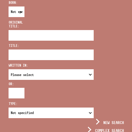
BORN:
ORIGINAL
TITLE:
ADDRESS
TITLE:
EMAIL
infokozpont@bmc.hu
WRITTEN IN:
PHONE
OR:
OPENING HOURS
TYPE:
NEW SEARCH
COMPLEX SEARCH