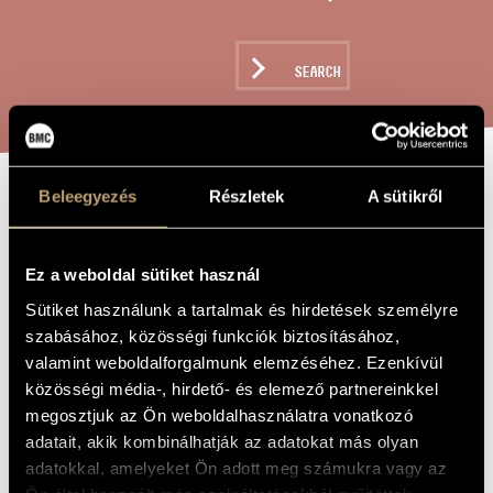
ARTIST DATABASE
COMPOSITION DATABASE
SEARCH
MUSIC LIBRARY, ONLINE CATALOG
Beleegyezés
Részletek
A sütikről
FANTASI /
TITLE OF
THE WORK
FANTASY
Ez a weboldal sütiket használ
Sütiket használunk a tartalmak és hirdetések személyre
Maros Miklós
COMPOSER
szabásához, közösségi funkciók biztosításához,
valamint weboldalforgalmunk elemzéséhez. Ezenkívül
Fantasi / Fantázia
ORIGINAL /
HUNGARIAN
közösségi média-, hirdető- és elemező partnereinkkel
TITLE
megosztjuk az Ön weboldalhasználatra vonatkozó
Fantasi / Fantasy
FOREIGN
adatait, akik kombinálhatják az adatokat más olyan
LANGUAGE /
ENGLISH
adatokkal, amelyeket Ön adott meg számukra vagy az
TITLE