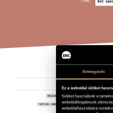
TYPE:
DEN
TITLE OF THE WORK
Beleegyezés
Maros Mikló
COMPOSER
Ez a weboldal sütiket haszn
Denique
Sütiket használunk a tartal
ORIGINAL / HUNGARIAN TITLE
weboldalforgalmunk elemzésé
Denique
FOREIGN LANGUAGE / ENGLISH TITLE
weboldalhasználatra vonatko
For soprano 
SUBTITLE