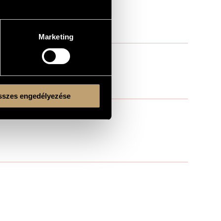
Marketing
 1, vl. 2, vla., vlc., cb.
szes engedélyezése