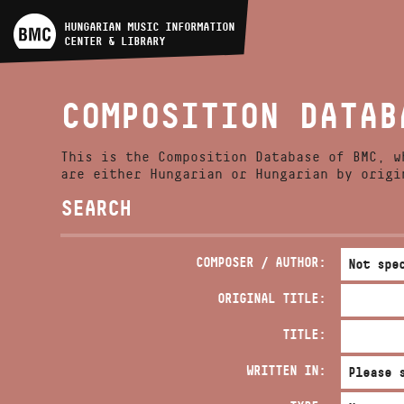
ARTIST DATABASE
HUNGARIAN MUSIC INFORMATION
CENTER & LIBRARY
COMPOSITION DATABASE
COMPOSITION DATAB
MUSIC LIBRARY, ONLINE
CATALOG
This is the Composition Database of BMC, w
are either Hungarian or Hungarian by origi
SEARCH
COMPOSER / AUTHOR:
ORIGINAL TITLE:
TITLE:
WRITTEN IN: