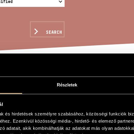
SEARCH
IQUE
Részletek
s
ál
mak és hirdetések személyre szabásához, közösségi funkciók biz
hez. Ezenkívül közösségi média-, hirdető- és elemező partner
zó adatait, akik kombinálhatják az adatokat más olyan adatokka
voice and orchestra