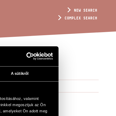
NEW SEARCH
COMPLEX SEARCH
A sütikről
tosításához, valamint
einkkel megosztjuk az Ön
l, amelyeket Ön adott meg