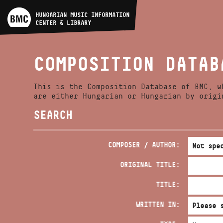
ARTIST DATABASE
HUNGARIAN MUSIC INFORMATION
CENTER & LIBRARY
COMPOSITION DATABASE
COMPOSITION DATAB
MUSIC LIBRARY, ONLINE
CATALOG
This is the Composition Database of BMC, w
are either Hungarian or Hungarian by origi
SEARCH
COMPOSER / AUTHOR:
ORIGINAL TITLE:
TITLE:
WRITTEN IN: