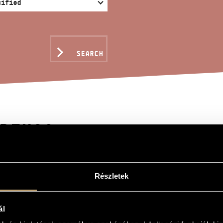
SEARCH
DINGS
s
Részletek
ál
r saxophone quartet and wind orchestra