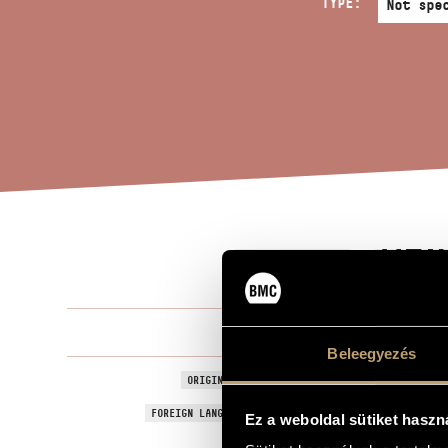
TYPE:
WIN
TITLE OF THE WORK
Maros Mikló
COMPOSER
Beleegyezés
Windings
ORIGINAL / HUNGARIAN TITLE
Windings
FOREIGN LANGUAGE / ENGLISH TITLE
Ez a weboldal sütiket haszn
Concerto fo
SUBTITLE