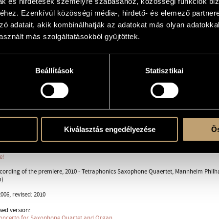
mak és hirdetések személyre szabásához, közösségi funkciók biz
hez. Ezenkívül közösségi média-, hirdető- és elemező partner
ard Kelly
zó adatait, akik kombinálhatják az adatokat más olyan adatokka
sznált más szolgáltatásokból gyűjtöttek.
tra
., sax.bar. solo - 2 fl., 2 ob., 2 cl., 2 fg. - 2 tr., 2 cor., 2 trb., tuba - timp., perc.
Beállítások
Statisztikai
ent
Kiválasztás engedélyezése
Ös
10, Rosengarten, Mannheim, Germany; Tetraphonics Saxophone Quaertet, Mannheim
c Information Centre © 2006, 109142
e!
ecording of the premiere, 2010 - Tetraphonics Saxophone Quaertet, Mannheim Philh
m)
06, revised: 2010
sed version:
Concerto for Saxophone Quartet and Organ