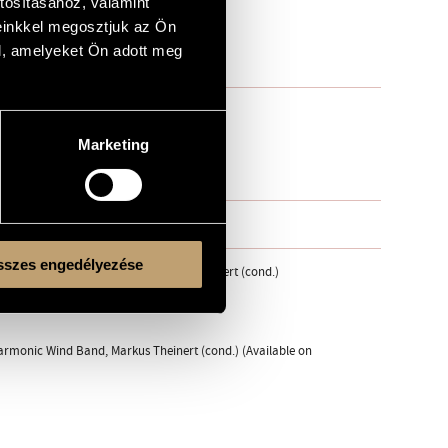
tosításához, valamint
einkkel megosztjuk az Ön
l, amelyeket Ön adott meg
Marketing
szes engedélyezése
 Philharmonic Wind Band, Markus Theinert (cond.)
armonic Wind Band, Markus Theinert (cond.) (Available on