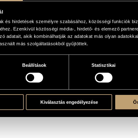
nach Rainer Maria Rilke / Five Songs After Rainer Maria Rilke
 voice and piano
ál
mak és hirdetések személyre szabásához, közösségi funkciók biz
hez. Ezenkívül közösségi média-, hirdető- és elemező partner
 with solo instrument(s)
zó adatait, akik kombinálhatják az adatokat más olyan adatokka
sznált más szolgáltatásokból gyűjtöttek.
Beállítások
Statisztikai
 / Őszi nap / Autumn Day
nmal so kinderkühl...
 Álmok / Dreams
de / Szeretők / Lovers
zengel / Védőangyal / Guardian Angel
Kiválasztás engedélyezése
Ös
r Maria