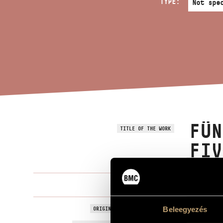
TYPE:
FÜN
TITLE OF THE WORK
FIV
Gárdonyi Zo
COMPOSER
Öt dal Raine
Beleegyezés
ORIGINAL / HUNGARIAN TITLE