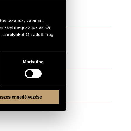
tosításához, valamint
einkkel megosztjuk az Ön
l, amelyeket Ön adott meg
Marketing
szes engedélyezése