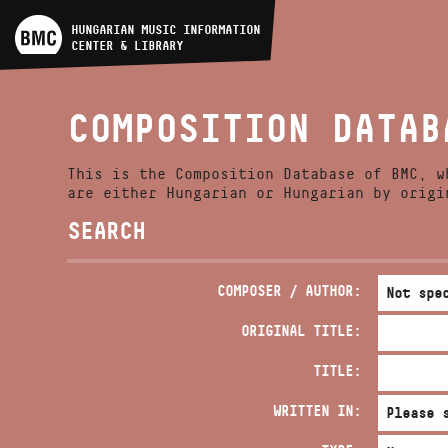
ARTIST DATABASE
HUNGARIAN MUSIC INFORMATION
CENTER & LIBRARY
COMPOSITION DATABASE
COMPOSITION DATAB
MUSIC LIBRARY, ONLINE
CATALOG
This is the Composition Database of BMC, w
are either Hungarian or Hungarian by origi
SEARCH
COMPOSER / AUTHOR:
ORIGINAL TITLE:
TITLE:
WRITTEN IN: