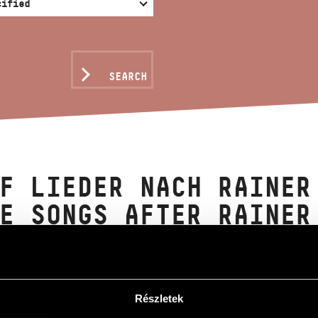
SEARCH
F LIEDER NACH RAINER
E SONGS AFTER RAINER
ltán
r Maria Rilke nyomán
Részletek