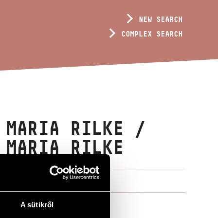
NEW SEARCH
COMPLEX SEARCH
 MARIA RILKE /
 MARIA RILKE
A sütikről