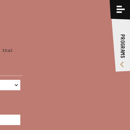
PROGRAMS
TRAININGS
PROGRAMS
ABOUT US
 that
VIDEO GALLERY