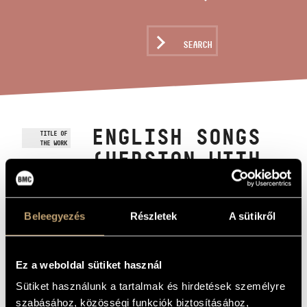
ARTIST DATABASE
COMPOSITION DATABASE
SEARCH
MUSIC LIBRARY, ONLINE CATALOG
ENGLISH SONGS
TITLE OF
THE WORK
(VERSION WITH
PIANO)
Beleegyezés
Részletek
A sütikről
Horváth Bálint
COMPOSER
Angol dalok (Zongorás változat)
ORIGINAL /
HUNGARIAN
Ez a weboldal sütiket használ
TITLE
Sütiket használunk a tartalmak és hirdetések személyre
English Songs (Version with Piano)
FOREIGN
LANGUAGE /
szabásához, közösségi funkciók biztosításához,
ENGLISH