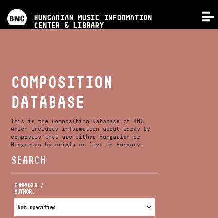
PROGRAMS
HUNGARIAN MUSIC INFORMATION
MENU
CENTER & LIBRARY
COMPETITIONS
TRAININGS
COMPOSITION
DATABASE
RELEASES
This is the Composition Database of BMC,
ABOUT US
which includes information about works by
composers that are either Hungarian or
Hungarian by origin or live in Hungary.
SEARCH
CONTACT
COMPOSER /
AUTHOR:
VIDEO GALLERY