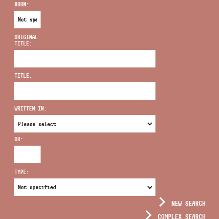
BORN:
ORIGINAL
TITLE:
ADDRESS
TITLE:
EMAIL
infokozpont@bmc.hu
WRITTEN IN:
PHONE
OR:
OPENING HOURS
TYPE:
NEW SEARCH
COMPLEX SEARCH