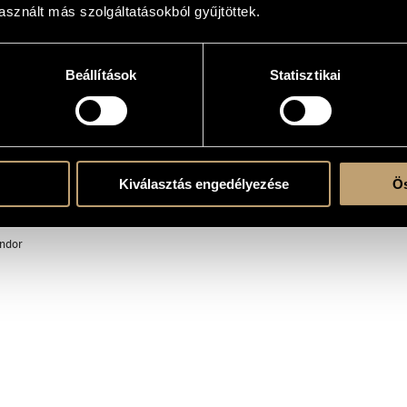
sznált más szolgáltatásokból gyűjtöttek.
lo instrument(s)
Beállítások
Statisztikai
(S-Ms-A-T-Bar-B) - pf.
el… / Please do not take it...
Kiválasztás engedélyezése
Ös
l / Song of Hope
 gyászdala / Threnody of Endymion
ndor