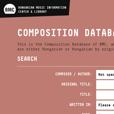
ARTIST DATABASE
HUNGARIAN MUSIC INFORMATION
CENTER & LIBRARY
COMPOSITION DATABASE
COMPOSITION DATAB
MUSIC LIBRARY, ONLINE
CATALOG
This is the Composition Database of BMC, w
are either Hungarian or Hungarian by origi
SEARCH
COMPOSER / AUTHOR:
ORIGINAL TITLE:
TITLE:
WRITTEN IN: