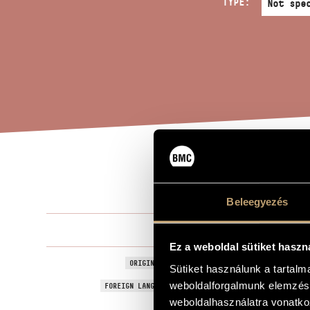
TYPE:
THR
TITLE OF THE WORK
Beleegyezés
Horváth Báli
COMPOSER
Ez a weboldal sütiket haszn
Három tétel
ORIGINAL / HUNGARIAN TITLE
Sütiket használunk a tartal
Three Movem
weboldalforgalmunk elemzésé
FOREIGN LANGUAGE / ENGLISH TITLE
weboldalhasználatra vonatko
On poems b
SUBTITLE