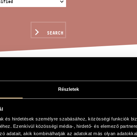
SEARCH
EE MOVEMENTS FOR MIX
Részletek
nt
ál
 vegyeskarra
mak és hirdetések személyre szabásához, közösségi funkciók biz
ents for Mixed Choir
hez. Ezenkívül közösségi média-, hirdető- és elemező partner
zó adatait, akik kombinálhatják az adatokat más olyan adatokka
y Sándor Weöres