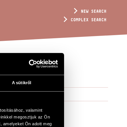
NEW SEARCH
COMPLEX SEARCH
ED CHOIR
A sütikről
tosításához, valamint
einkkel megosztjuk az Ön
l, amelyeket Ön adott meg