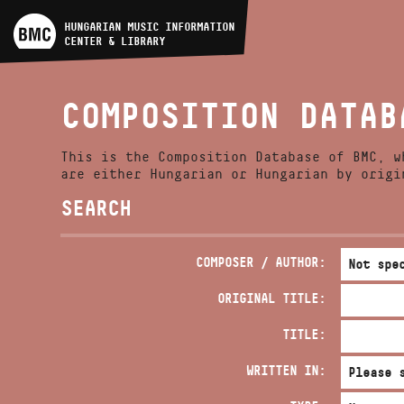
ARTIST DATABASE
HUNGARIAN MUSIC INFORMATION
CENTER & LIBRARY
COMPOSITION DATABASE
COMPOSITION DATAB
MUSIC LIBRARY, ONLINE
CATALOG
This is the Composition Database of BMC, w
are either Hungarian or Hungarian by origi
SEARCH
COMPOSER / AUTHOR:
ORIGINAL TITLE:
TITLE:
WRITTEN IN: