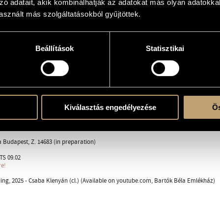
zó adatait, akik kombinálhatják az adatokat más olyan adatokka
enyán
sznált más szolgáltatásokból gyűjtöttek.
Beállítások
Statisztikai
 solo
Kiválasztás engedélyezése
Ös
 2009, Szombathely, Hungary; Csaba Klenyán (cl.)
a Budapest, Z. 14683 (in preparation)
TS 09.02
re!
ing, 2025 - Csaba Klenyán (cl.) (Available on youtube.com, Bartók Béla Emlékház)