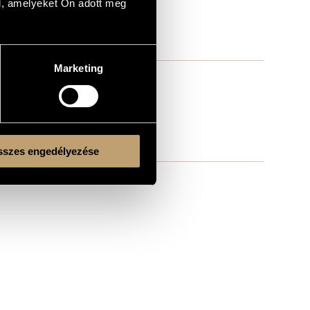
l, amelyeket Ön adott meg
Marketing
szes engedélyezése