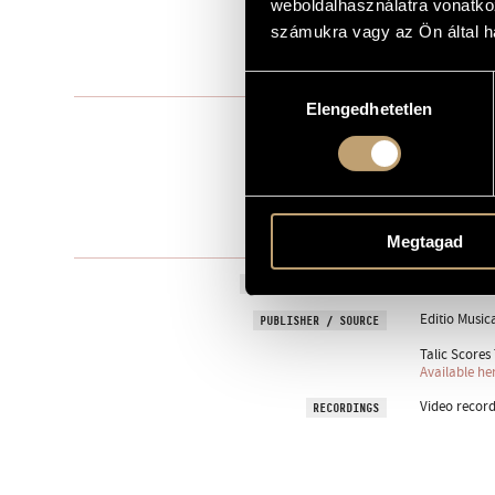
weboldalhasználatra vonatko
to Csaba Kl
számukra vagy az Ön által ha
DEDICATION
2009
YEAR OF COMPOSITION
Hozzájárulás
Elengedhetetlen
kiválasztása
Instrumental
TYPE
1
NUMBER OF PLAYERS
cl.
INSTRUMENTATION
11 min
DURATION
Megtagad
12 November
PREMIERE INFORMATION
Editio Music
PUBLISHER / SOURCE
Talic Scores 
Available he
Video record
RECORDINGS