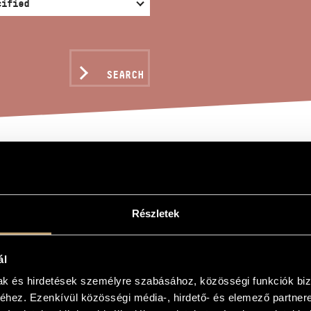
SEARCH
CTUS, OP. 43
Részletek
ló
ál
 43
mak és hirdetések személyre szabásához, közösségi funkciók biz
 43
hez. Ezenkívül közösségi média-, hirdető- és elemező partner