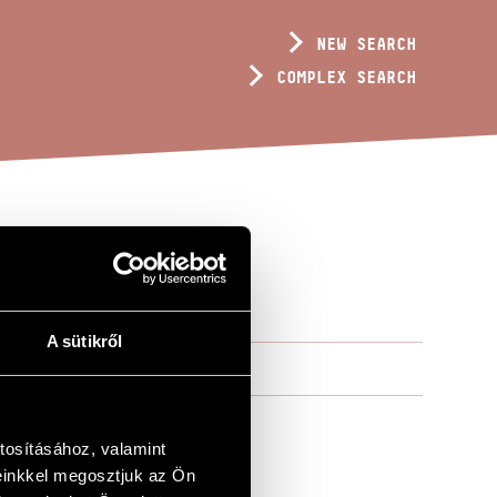
NEW SEARCH
COMPLEX SEARCH
A sütikről
tosításához, valamint
einkkel megosztjuk az Ön