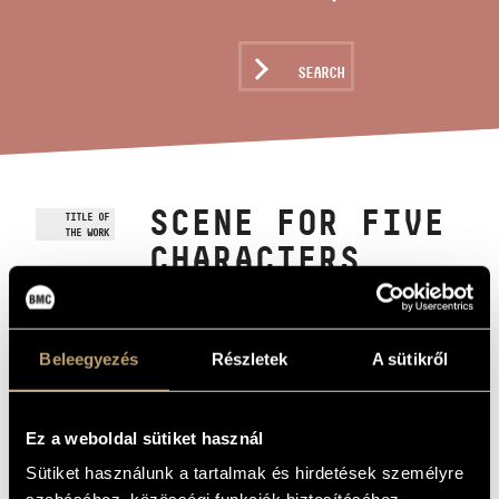
ARTIST DATABASE
COMPOSITION DATABASE
SEARCH
MUSIC LIBRARY, ONLINE CATALOG
SCENE FOR FIVE
TITLE OF
THE WORK
CHARACTERS,
OP. 28
Beleegyezés
Részletek
A sütikről
Tihanyi László
COMPOSER
Jelenet öt szereplőre, Op. 28
ORIGINAL /
HUNGARIAN
Ez a weboldal sütiket használ
TITLE
Scene for Five Characters, Op. 28
FOREIGN
Sütiket használunk a tartalmak és hirdetések személyre
LANGUAGE /
ENGLISH