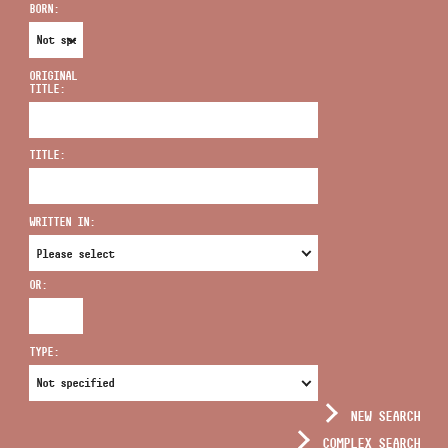
BORN:
ORIGINAL
TITLE:
ADDRESS
TITLE:
EMAIL
infokozpont@bmc.hu
WRITTEN IN:
PHONE
OR:
OPENING HOURS
TYPE:
NEW SEARCH
COMPLEX SEARCH