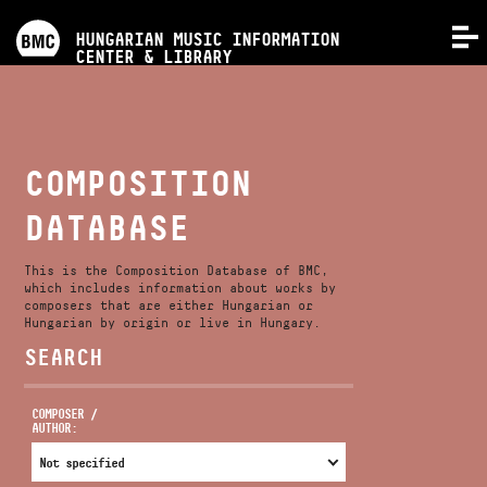
PROGRAMS
HUNGARIAN MUSIC INFORMATION
MENU
CENTER & LIBRARY
COMPETITIONS
TRAININGS
COMPOSITION
DATABASE
RELEASES
This is the Composition Database of BMC,
ABOUT US
which includes information about works by
composers that are either Hungarian or
Hungarian by origin or live in Hungary.
SEARCH
CONTACT
COMPOSER /
AUTHOR:
VIDEO GALLERY