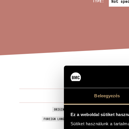
TYPE:
LUX
TITLE OF THE WORK
Zombola Pét
Beleegyezés
COMPOSER
Lux
ORIGINAL / HUNGARIAN TITLE
Ez a weboldal sütiket haszn
Lux
FOREIGN LANGUAGE / ENGLISH TITLE
Sütiket használunk a tartal
For soprano
SUBTITLE