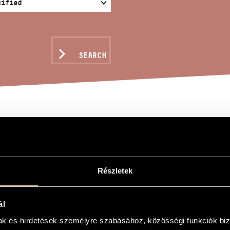
SEARCH
er
Részletek
ál
mak és hirdetések személyre szabásához, közösségi funkciók biz
, mezzo soprano and ensemble