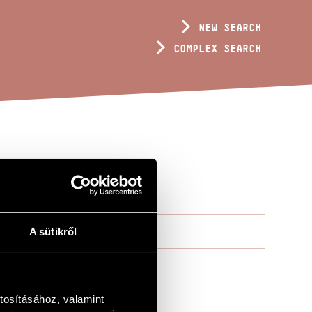
NEW SEARCH
COMPLEX SEARCH
A sütikről
tosításához, valamint