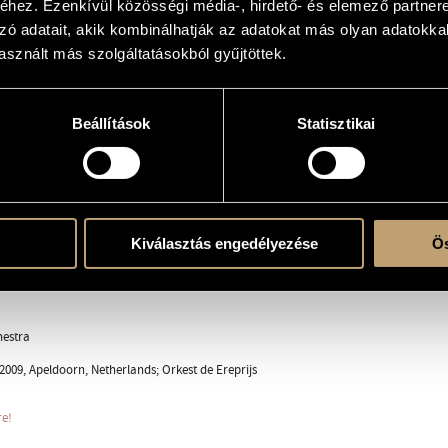
hez. Ezenkívül közösségi média-, hirdető- és elemező partner
hestra
zó adatait, akik kombinálhatják az adatokat más olyan adatokka
sznált más szolgáltatásokból gyűjtöttek.
) with ensemble
Beállítások
Statisztikai
l., sax.s., sax.a. - cor., tr., 2 trb., tuba - chit., pf., perc.
Kiválasztás engedélyezése
Ös
ent
hestra
2009, Apeldoorn, Netherlands; Orkest de Ereprijs
re!