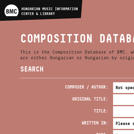
ARTIST DATABASE
HUNGARIAN MUSIC INFORMATION
CENTER & LIBRARY
COMPOSITION DATABASE
COMPOSITION DATAB
MUSIC LIBRARY, ONLINE
CATALOG
This is the Composition Database of BMC, w
are either Hungarian or Hungarian by origi
SEARCH
COMPOSER / AUTHOR:
ORIGINAL TITLE:
TITLE:
WRITTEN IN: