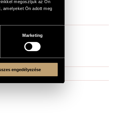
einkkel megosztjuk az Ön
l, amelyeket Ön adott meg
Marketing
szes engedélyezése