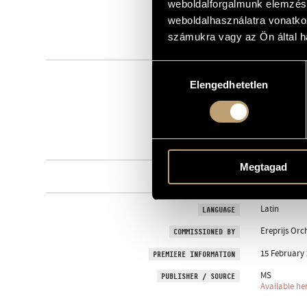
weboldalforgalmunk elemzésé
Ereprijs Orc
weboldalhasználatra vonatko
DEDICATION
számukra vagy az Ön által ha
2009
YEAR OF COMPOSITION
Hozzájárulás
Solo voice(s
TYPE
Elengedhetetlen
kiválasztása
14
NUMBER OF PLAYERS
S., Ms. - fl., c
INSTRUMENTATION
4 min
DURATION
Megtagad
One movem
MOVEMENTS, PARTS
Latin
LANGUAGE
Ereprijs Orc
COMMISSIONED BY
15 February 
PREMIERE INFORMATION
MS
PUBLISHER / SOURCE
Available he