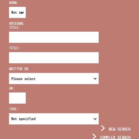
BORN:
ORIGINAL
TITLE:
ADDRESS
TITLE:
EMAIL
infokozpont@bmc.hu
WRITTEN IN:
PHONE
OR:
OPENING HOURS
TYPE:
NEW SEARCH
COMPLEX SEARCH