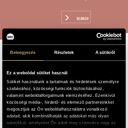
ARTIST DATABASE
COMPOSITION DATABASE
SEARCH
MUSIC LIBRARY, ONLINE CATALOG
Beleegyezés
Részletek
A sütikről
SIGNS, GAMES
TITLE OF
THE WORK
AND MESSAGES
Ez a weboldal sütiket használ
FOR
Sütiket használunk a tartalmak és hirdetések személyre
VIOLONCELLO 12
szabásához, közösségi funkciók biztosításához,
- SOUVENIR DE
valamint weboldalforgalmunk elemzéséhez. Ezenkívül
BALATONBOGLÁR
közösségi média-, hirdető- és elemező partnereinkkel
megosztjuk az Ön weboldalhasználatra vonatkozó
(BIRTHDAY
adatait, akik kombinálhatják az adatokat más olyan
GREETING TO
adatokkal, amelyeket Ön adott meg számukra vagy az