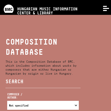
PROGRAMS
HUNGARIAN MUSIC INFORMATION
MENU
CENTER & LIBRARY
COMPETITIONS
TRAININGS
COMPOSITION
DATABASE
RELEASES
This is the Composition Database of BMC,
ABOUT US
which includes information about works by
composers that are either Hungarian or
Hungarian by origin or live in Hungary.
SEARCH
CONTACT
COMPOSER /
AUTHOR:
VIDEO GALLERY