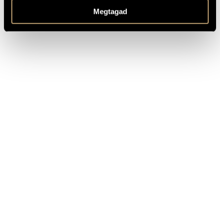
Editio Musica Budapest © 2007, Z. 14 224
PUBLISHER /
Megtagad
Buy here!
SOURCE