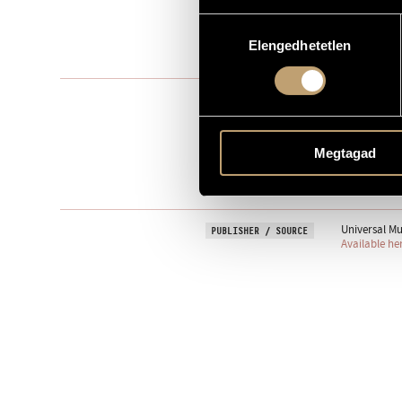
Hozzájárulás
to Károly Ki
DEDICATION
Elengedhetetlen
kiválasztása
2006
YEAR OF COMPOSITION
Instrumental
TYPE
1
NUMBER OF PLAYERS
Megtagad
pnino. (con 
INSTRUMENTATION
One movem
MOVEMENTS, PARTS
Universal Mu
PUBLISHER / SOURCE
Available he