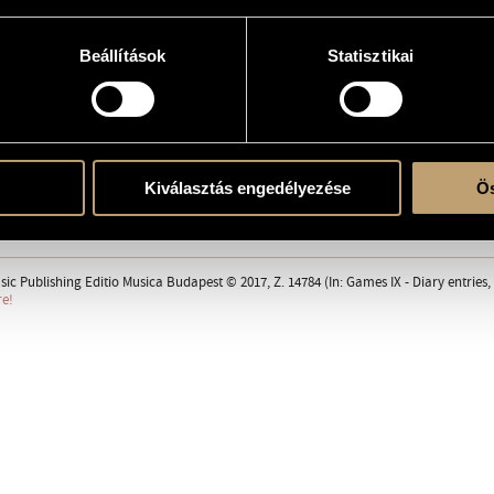
ncses and the Kolta family with much love
Beállítások
Statisztikai
 solo
Kiválasztás engedélyezése
Ös
supersordino)
ent
sic Publishing Editio Musica Budapest © 2017, Z. 14784 (In: Games IX - Diary entries
re!