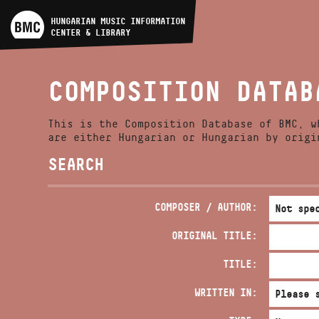
ARTIST DATABASE
HUNGARIAN MUSIC INFORMATION
CENTER & LIBRARY
COMPOSITION DATABASE
COMPOSITION DATAB
MUSIC LIBRARY, ONLINE
CATALOG
This is the Composition Database of BMC, w
are either Hungarian or Hungarian by origi
SEARCH
COMPOSER / AUTHOR:
ORIGINAL TITLE:
TITLE:
WRITTEN IN: