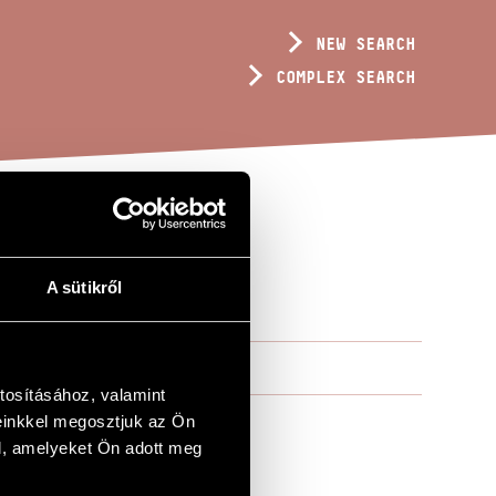
NEW SEARCH
COMPLEX SEARCH
AM MAGDI...
A sütikről
tosításához, valamint
einkkel megosztjuk az Ön
l, amelyeket Ön adott meg