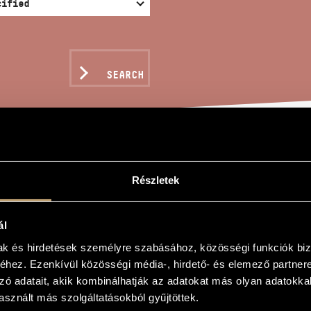
SEARCH
ES IX/17 - IN MEMORI
Részletek
ál
gy
mak és hirdetések személyre szabásához, közösségi funkciók biz
7 - Magdi-emlék...
hez. Ezenkívül közösségi média-, hirdető- és elemező partner
zó adatait, akik kombinálhatják az adatokat más olyan adatokka
 - In memoriam Magdi...
sznált más szolgáltatásokból gyűjtöttek.