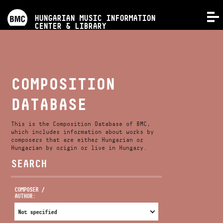
PROGRAMS
HUNGARIAN MUSIC INFORMATION
MENU
CENTER & LIBRARY
COMPETITIONS
TRAININGS
COMPOSITION
DATABASE
RELEASES
This is the Composition Database of BMC,
ABOUT US
which includes information about works by
composers that are either Hungarian or
Hungarian by origin or live in Hungary.
SEARCH
CONTACT
COMPOSER /
AUTHOR:
VIDEO GALLERY