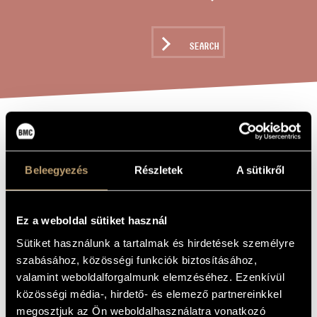
ARTIST DATABASE
COMPOSITION DATABASE
SEARCH
MUSIC LIBRARY, ONLINE CATALOG
GAMES III/27 -
TITLE OF
THE WORK
HOMMAGE À
Beleegyezés
Részletek
A sütikről
FARKAS FERENC
(4)
Ez a weboldal sütiket használ
(ADORATION,
Sütiket használunk a tartalmak és hirdetések személyre
ADORATION,
szabásához, közösségi funkciók biztosításához,
ACCURSED
valamint weboldalforgalmunk elemzéséhez. Ezenkívül
közösségi média-, hirdető- és elemező partnereinkkel
DESOLATION...)
megosztjuk az Ön weboldalhasználatra vonatkozó