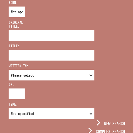
BORN:
ORIGINAL
TITLE:
ADDRESS
TITLE:
EMAIL
infokozpont@bmc.hu
WRITTEN IN:
PHONE
OR:
OPENING HOURS
TYPE:
NEW SEARCH
COMPLEX SEARCH