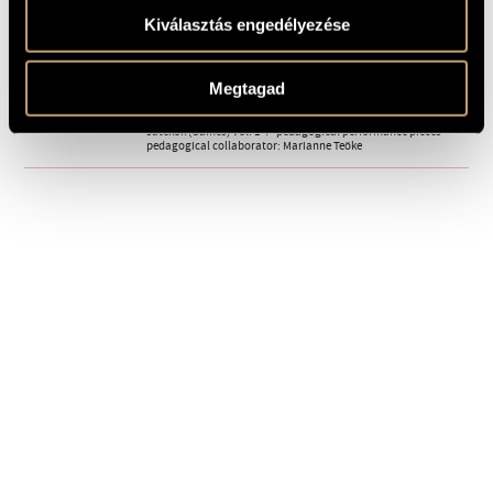
SOURCE
Kiválasztás engedélyezése
1 MIN.
Games III/27 - Hommage &#224;
1
SAMPLE
Farkas Ferenc
Megtagad
Composed: 1975-1979
REMARKS,
OTHER INFO
Játékok (Games) Vol. 1-4 - pedagogical performance pieces -
pedagogical collaborator: Marianne Teöke