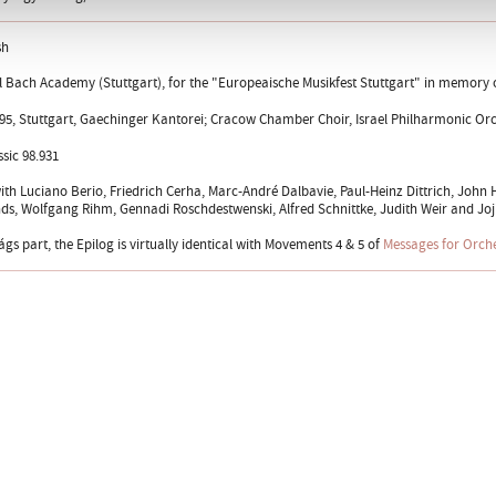
sh
l Bach Academy (Stuttgart), for the "Europeaische Musikfest Stuttgart" in memory 
95, Stuttgart, Gaechinger Kantorei; Cracow Chamber Choir, Israel Philharmonic Orch
sic 98.931
ith Luciano Berio, Friedrich Cerha, Marc-André Dalbavie, Paul-Heinz Dittrich, John
s, Wolfgang Rihm, Gennadi Roschdestwenski, Alfred Schnittke, Judith Weir and Joj
s part, the Epilog is virtually identical with Movements 4 & 5 of
Messages for Orche