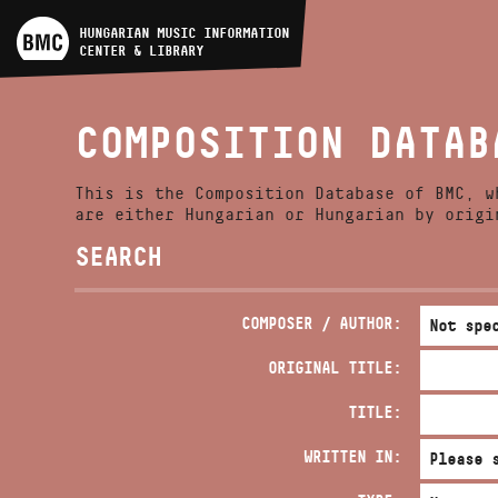
ARTIST DATABASE
HUNGARIAN MUSIC INFORMATION
CENTER & LIBRARY
COMPOSITION DATABASE
COMPOSITION DATAB
MUSIC LIBRARY, ONLINE
CATALOG
This is the Composition Database of BMC, w
are either Hungarian or Hungarian by origi
SEARCH
COMPOSER / AUTHOR:
ORIGINAL TITLE:
TITLE:
WRITTEN IN: