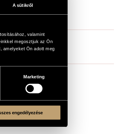
A sütikről
tosításához, valamint
einkkel megosztjuk az Ön
l, amelyeket Ön adott meg
Marketing
szes engedélyezése