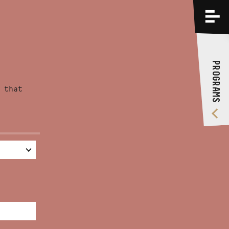
PROGRAMS
TRAININGS
PROGRAMS
ABOUT US
 that
VIDEO GALLERY