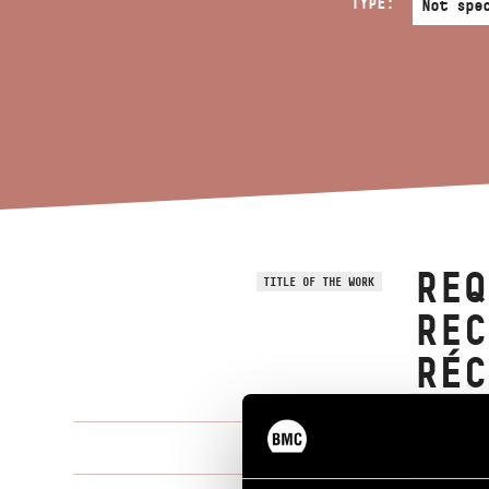
TYPE:
REQ
TITLE OF THE WORK
REC
RÉC
Kurtág Györ
COMPOSER