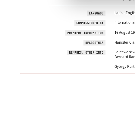
Latin - Engli
LANGUAGE
Internationa
COMMISSIONED BY
16 August 19
PREMIERE INFORMATION
Hänssler Clas
RECORDINGS
Joint work w
REMARKS, OTHER INFO
Bernard Rand
György Kurtág