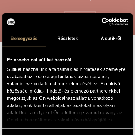
ARTIST DATABASE
COMPOSITION DATABASE
SEARCH
MUSIC LIBRARY, ONLINE CATALOG
Beleegyezés
Részletek
A sütikről
QUATUOR A
TITLE OF
Ez a weboldal sütiket használ
THE WORK
CORDES /
Sütiket használunk a tartalmak és hirdetések személyre
szabásához, közösségi funkciók biztosításához,
STRING QUARTET
valamint weboldalforgalmunk elemzéséhez. Ezenkívül
közösségi média-, hirdető- és elemező partnereinkkel
Csemiczky Miklós
megosztjuk az Ön weboldalhasználatra vonatkozó
COMPOSER
adatait, akik kombinálhatják az adatokat más olyan
Quatuor a cordes / Vonósnégyes
ORIGINAL /
adatokkal, amelyeket Ön adott meg számukra vagy az
HUNGARIAN
TITLE
Ön által használt más szolgáltatásokból gyűjtöttek.
Quatuor a cordes / String Quartet
FOREIGN
LANGUAGE /
ENGLISH