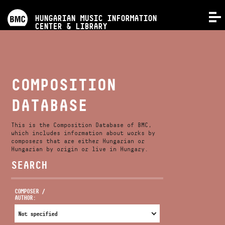
PROGRAMS
HUNGARIAN MUSIC INFORMATION
MENU
CENTER & LIBRARY
COMPETITIONS
TRAININGS
COMPOSITION
DATABASE
RELEASES
This is the Composition Database of BMC,
ABOUT US
which includes information about works by
composers that are either Hungarian or
Hungarian by origin or live in Hungary.
SEARCH
CONTACT
COMPOSER /
AUTHOR:
VIDEO GALLERY