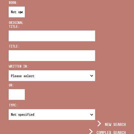
BORN:
ORIGINAL
TITLE:
ADDRESS
TITLE:
EMAIL
infokozpont@bmc.hu
WRITTEN IN:
PHONE
OR:
OPENING HOURS
TYPE:
NEW SEARCH
COMPLEX SEARCH