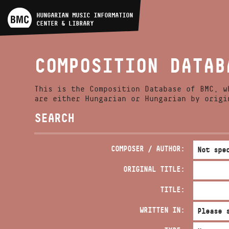
ARTIST DATABASE
HUNGARIAN MUSIC INFORMATION
CENTER & LIBRARY
COMPOSITION DATABASE
COMPOSITION DATAB
MUSIC LIBRARY, ONLINE
CATALOG
This is the Composition Database of BMC, w
are either Hungarian or Hungarian by origi
SEARCH
COMPOSER / AUTHOR:
ORIGINAL TITLE:
TITLE:
WRITTEN IN: