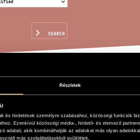
SEARCH
R PICTURES
Részletek
d
ál
mak és hirdetések személyre szabásához, közösségi funkciók biz
hez. Ezenkívül közösségi média-, hirdető- és elemező partner
s
zó adatait, akik kombinálhatják az adatokat más olyan adatokka
sznált más szolgáltatásokból gyűjtöttek.
ymphonic wind band