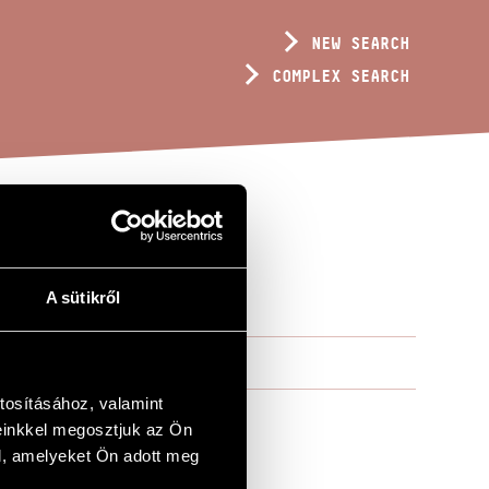
NEW SEARCH
COMPLEX SEARCH
A sütikről
tosításához, valamint
einkkel megosztjuk az Ön
l, amelyeket Ön adott meg