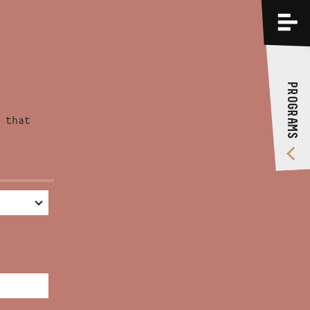
PROGRAMS
TRAININGS
PROGRAMS
ABOUT US
 that
VIDEO GALLERY