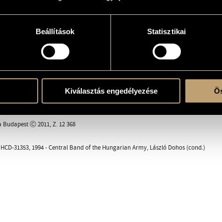
tra
.s., 4 cl. 1, 4 cl. 2, 4 cl. 3, 2 cl.b., 2 fg., 2 sax.a., 2 sax.t., sax.bar.- 3 crnt. 1, 3 crnt. 2, 2 tr. 
Beállítások
Statisztikai
h., 2 tuba 1, 2 tuba 2 - 4 perc. (trgl., tamb.mlt., ptto.sosp., gr.c.)
March
/ Cantilena
Kiválasztás engedélyezése
Ös
rietta
ay
a Budapest Ⓒ 2011, Z. 12 368
CD-31353, 1994 - Central Band of the Hungarian Army, László Dohos (cond.)