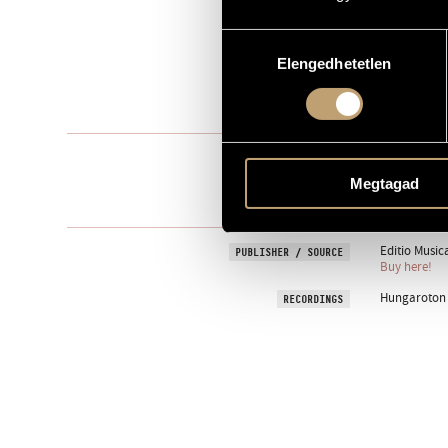
Wind orches
TYPE
Hozzájárulás
picc., 8 fl., cl
Elengedhetetlen
kiválasztása
INSTRUMENTATION
flic.t., 2 eup
4 min
DURATION
1. Induló / 
MOVEMENTS, PARTS
2. Cantilena 
Megtagad
3. Arietta / A
4. Játék / Pl
Editio Music
PUBLISHER / SOURCE
Buy here!
Hungaroton H
RECORDINGS