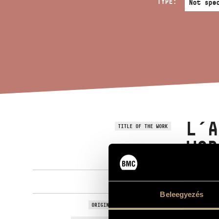
TYPE:
L´A
TITLE OF THE WORK
WOR
Reményi Atti
COMPOSER
Beleegyezés
L´aurora del
ORIGINAL / HUNGARIAN TITLE