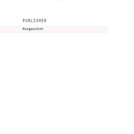
PUBLISHER
Hungaroton
Kulturális és Innovációs Minisztérium
Nemzeti Kulturális Alap
Ferencváros