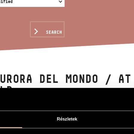
SEARCH
URORA DEL MONDO / AT
LD
la
Részletek
 mondo / A világ hajnalán