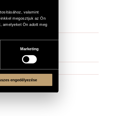
tosításához, valamint
einkkel megosztjuk az Ön
l, amelyeket Ön adott meg
Marketing
szes engedélyezése