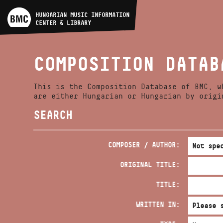
ARTIST DATABASE
HUNGARIAN MUSIC INFORMATION
CENTER & LIBRARY
COMPOSITION DATABASE
COMPOSITION DATAB
MUSIC LIBRARY, ONLINE
CATALOG
This is the Composition Database of BMC, w
are either Hungarian or Hungarian by origi
SEARCH
COMPOSER / AUTHOR:
ORIGINAL TITLE:
TITLE:
WRITTEN IN: