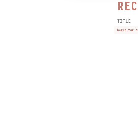
REC
TITLE
Works for c