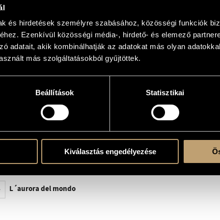
l mondo / At the Dawn of the World
ál
om and chamber ensemble
mak és hirdetések személyre szabásához, közösségi funkciók biz
kály
hez. Ezenkívül közösségi média-, hirdető- és elemező partner
zó adatait, akik kombinálhatják az adatokat más olyan adatokka
sznált más szolgáltatásokból gyűjtöttek.
mber ensemble
Beállítások
Statisztikai
ent
Kiválasztás engedélyezése
Ös
adio
L´aurora del mondo