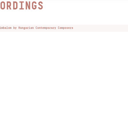
ORDINGS
imbalom by Hungarian Contemporary Composers