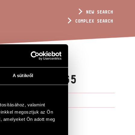
NEW SEARCH
COMPLEX SEARCH
RRA, OP. 265
A sütikről
tosításához, valamint
einkkel megosztjuk az Ön
l, amelyeket Ön adott meg