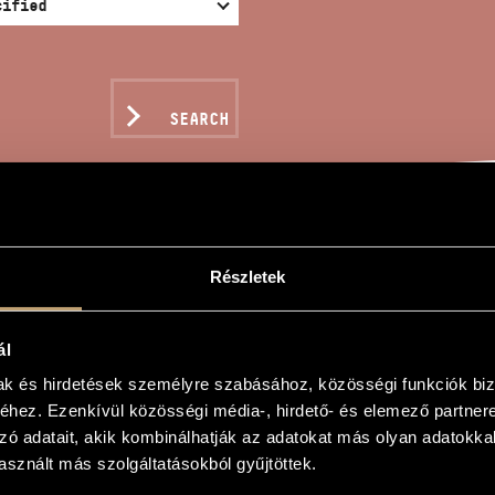
SEARCH
COLA SUITE PER CHITA
Részletek
ál
ndor
mak és hirdetések személyre szabásához, közösségi funkciók biz
hez. Ezenkívül közösségi média-, hirdető- és elemező partner
 per chitarra, Op. 265
zó adatait, akik kombinálhatják az adatokat más olyan adatokka
 per chitarra, Op. 265
sznált más szolgáltatásokból gyűjtöttek.