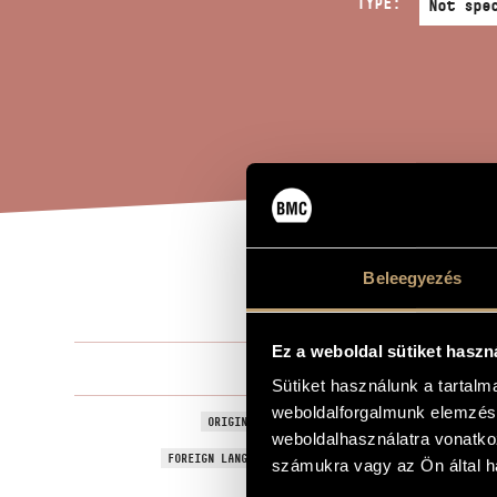
TYPE:
PIC
Beleegyezés
TITLE OF THE WORK
Ez a weboldal sütiket haszn
Szokolay Sá
COMPOSER
Sütiket használunk a tartal
weboldalforgalmunk elemzésé
Piccola suite
ORIGINAL / HUNGARIAN TITLE
weboldalhasználatra vonatko
Piccola suite
FOREIGN LANGUAGE / ENGLISH TITLE
számukra vagy az Ön által ha
1993
YEAR OF COMPOSITION