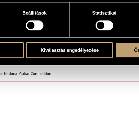
Beállítások
Statisztikai
 solo
Kiválasztás engedélyezése
Ös
ublishing
re!
the National Guitar Competition