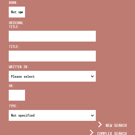
BORN:
ORIGINAL
TITLE:
ADDRESS
TITLE:
EMAIL
infokozpont@bmc.hu
WRITTEN IN:
PHONE
OR:
OPENING HOURS
TYPE:
NEW SEARCH
COMPLEX SEARCH