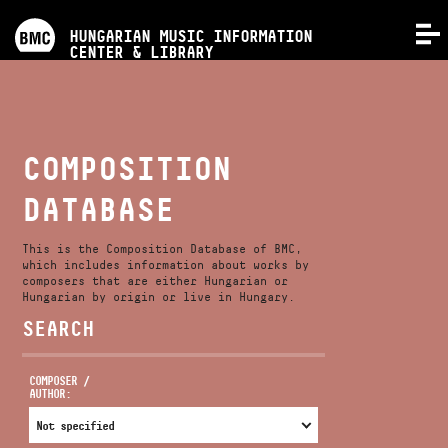
PROGRAMS
HUNGARIAN MUSIC INFORMATION
MENU
CENTER & LIBRARY
COMPETITIONS
TRAININGS
COMPOSITION
DATABASE
RELEASES
This is the Composition Database of BMC,
ABOUT US
which includes information about works by
composers that are either Hungarian or
Hungarian by origin or live in Hungary.
SEARCH
CONTACT
COMPOSER /
AUTHOR:
VIDEO GALLERY