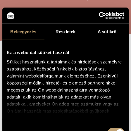
ARTIST DATABASE
COMPOSITION DATABASE
SEARCH
MUSIC LIBRARY, ONLINE CATALOG
Beleegyezés
Részletek
A sütikről
Ez a weboldal sütiket használ
SZÉCHENYI
TITLE OF
Sütiket használunk a tartalmak és hirdetések személyre
THE WORK
MINIATURES,
szabásához, közösségi funkciók biztosításához,
OP. 250
valamint weboldalforgalmunk elemzéséhez. Ezenkívül
közösségi média-, hirdető- és elemező partnereinkkel
megosztjuk az Ön weboldalhasználatra vonatkozó
Szokolay Sándor
COMPOSER
adatait, akik kombinálhatják az adatokat más olyan
adatokkal, amelyeket Ön adott meg számukra vagy az
Széchenyi-miniatűrök, Op. 250
ORIGINAL /
Ön által használt más szolgáltatásokból gyűjtöttek.
HUNGARIAN
TITLE
Széchenyi Miniatures, Op. 250
FOREIGN
Hozzájárulás
LANGUAGE /
ENGLISH