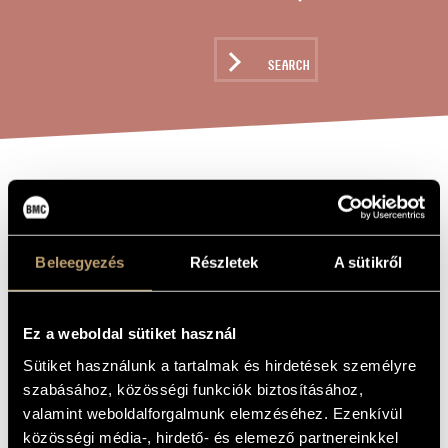
ARTIST DATABASE
COMPOSITION DATABASE
SEARCH
MUSIC LIBRARY, ONLINE CATALOG
THE SECRET´S
TITLE OF
THE WORK
SECRET´S
SUNKEN, OP.
Beleegyezés
Részletek
A sütikről
125
Ez a weboldal sütiket használ
Szokolay Sándor
COMPOSER
Sütiket használunk a tartalmak és hirdetések személyre
szabásához, közösségi funkciók biztosításához,
A Minden-Titkok Titka, Op. 125
ORIGINAL /
valamint weboldalforgalmunk elemzéséhez. Ezenkívül
HUNGARIAN
TITLE
közösségi média-, hirdető- és elemező partnereinkkel