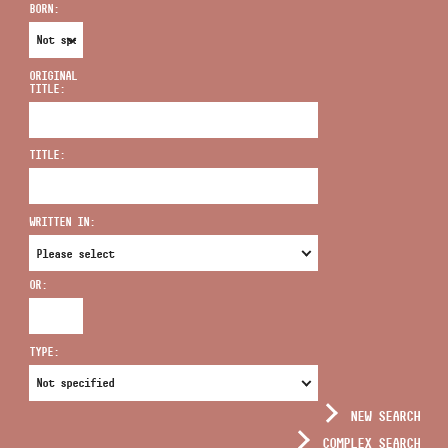
BORN:
ORIGINAL
TITLE:
ADDRESS
TITLE:
EMAIL
infokozpont@bmc.hu
WRITTEN IN:
PHONE
OR:
OPENING HOURS
TYPE:
NEW SEARCH
COMPLEX SEARCH