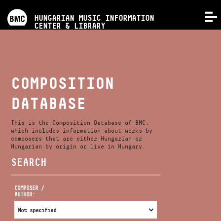
PROGRAMS
HUNGARIAN MUSIC INFORMATION
MENU
CENTER & LIBRARY
COMPETITIONS
TRAININGS
COMPOSITION
DATABASE
RELEASES
This is the Composition Database of BMC,
ABOUT US
which includes information about works by
composers that are either Hungarian or
Hungarian by origin or live in Hungary.
SEARCH
CONTACT
COMPOSER /
AUTHOR:
VIDEO GALLERY