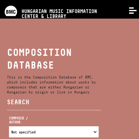
PROGRAMS
HUNGARIAN MUSIC INFORMATION
MENU
CENTER & LIBRARY
COMPETITIONS
TRAININGS
COMPOSITION
DATABASE
RELEASES
This is the Composition Database of BMC,
ABOUT US
which includes information about works by
composers that are either Hungarian or
Hungarian by origin or live in Hungary.
SEARCH
CONTACT
COMPOSER /
AUTHOR:
VIDEO GALLERY