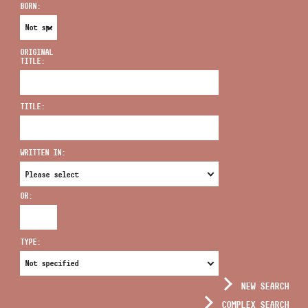
BORN:
ORIGINAL
TITLE:
ADDRESS
TITLE:
EMAIL
infokozpont@bmc.hu
WRITTEN IN:
PHONE
OR:
OPENING HOURS
TYPE:
NEW SEARCH
COMPLEX SEARCH