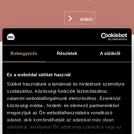
ARTIST DATABASE
COMPOSITION DATABASE
SEARCH
MUSIC LIBRARY, ONLINE CATALOG
Beleegyezés
Részletek
A sütikről
PRAYER FOR
TITLE OF
THE WORK
ESCAPING
Ez a weboldal sütiket használ
TROUBLES, OP.
Sütiket használunk a tartalmak és hirdetések személyre
254
szabásához, közösségi funkciók biztosításához,
valamint weboldalforgalmunk elemzéséhez. Ezenkívül
közösségi média-, hirdető- és elemező partnereinkkel
Szokolay Sándor
COMPOSER
megosztjuk az Ön weboldalhasználatra vonatkozó
A bajból való szabadulás imája, Op. 254
adatait, akik kombinálhatják az adatokat más olyan
ORIGINAL /
HUNGARIAN
adatokkal, amelyeket Ön adott meg számukra vagy az
TITLE