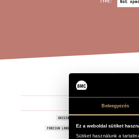
TYPE:
TE 
TITLE OF THE WORK
Szokolay Sá
COMPOSER
Beleegyezés
Te Deum a ho
ORIGINAL / HUNGARIAN TITLE
Ez a weboldal sütiket haszn
Te Deum for 
FOREIGN LANGUAGE / ENGLISH TITLE
Sütiket használunk a tartal
For female c
SUBTITLE