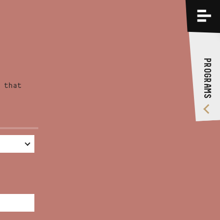
PROGRAMS
TRAININGS
PROGRAMS
ABOUT US
 that
VIDEO GALLERY