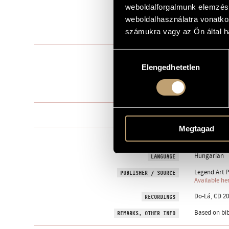
weboldalforgalmunk elemzésé
for the 85th
DEDICATION
weboldalhasználatra vonatko
számukra vagy az Ön által ha
1991
YEAR OF COMPOSITION
Hozzájárulás
Female choi
TYPE
Elengedhetetlen
kiválasztása
female choir
INSTRUMENTATION
4 min
DURATION
One movem
MOVEMENTS, PARTS
Megtagad
SZOKOLAY, S
TEXT
Hungarian
LANGUAGE
Legend Art P
PUBLISHER / SOURCE
Available he
Do-Lá, CD 20
RECORDINGS
Based on bib
REMARKS, OTHER INFO