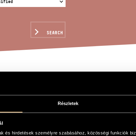
SEARCH
DEUM FOR LONG LIFE, 
ndor
Részletek
sszú életért, Op. 244
ál
Long Life, Op. 244
mak és hirdetések személyre szabásához, közösségi funkciók biz
hoir