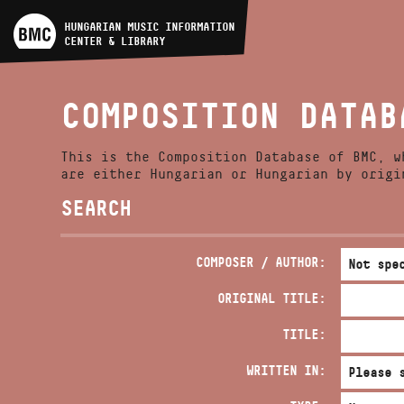
ARTIST DATABASE
HUNGARIAN MUSIC INFORMATION
CENTER & LIBRARY
COMPOSITION DATABASE
COMPOSITION DATAB
MUSIC LIBRARY, ONLINE
CATALOG
This is the Composition Database of BMC, w
are either Hungarian or Hungarian by origi
SEARCH
COMPOSER / AUTHOR:
ORIGINAL TITLE:
TITLE:
WRITTEN IN: