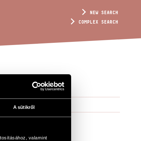
NEW SEARCH
COMPLEX SEARCH
OP. 244
A sütikről
tosításához, valamint