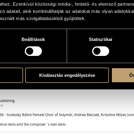
hez. Ezenkívül közösségi média-, hirdető- és elemező partner
 birthday of the composer´s father
zó adatait, akik kombinálhatják az adatokat más olyan adatokka
sznált más szolgáltatásokból gyűjtöttek.
r
Beállítások
Statisztikai
ent
Kiválasztás engedélyezése
Ös
ándor; biblical
ublishing
re!
05 - Szokolay Bálint Female Choir of Solymár, Andrea Blazsek, Krisztina Mózes (con
lical texts and the composer´s own texts