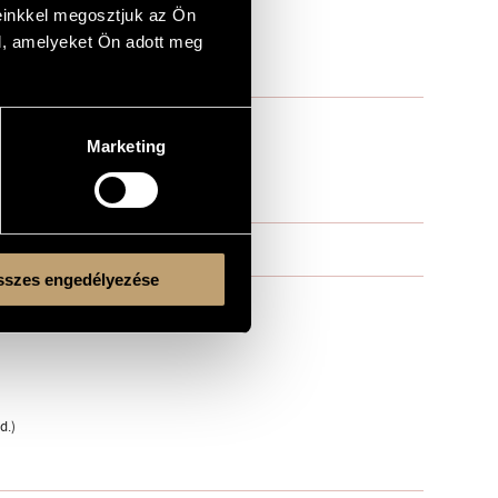
einkkel megosztjuk az Ön
l, amelyeket Ön adott meg
Marketing
szes engedélyezése
d.)