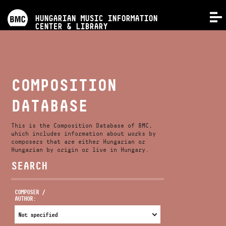
PROGRAMS
HUNGARIAN MUSIC INFORMATION
MENU
CENTER & LIBRARY
COMPETITIONS
TRAININGS
COMPOSITION
DATABASE
RELEASES
This is the Composition Database of BMC,
ABOUT US
which includes information about works by
composers that are either Hungarian or
Hungarian by origin or live in Hungary.
SEARCH
CONTACT
COMPOSER /
AUTHOR:
VIDEO GALLERY