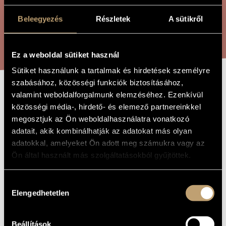
ARTIST DATABASE
Beleegyezés
Részletek
A sütikről
COMPOSITION DATABASE
SEARCH
MUSIC LIBRARY, ONLINE CATALOG
Ez a weboldal sütiket használ
Sütiket használunk a tartalmak és hirdetések személyre
szabásához, közösségi funkciók biztosításához,
valamint weboldalforgalmunk elemzéséhez. Ezenkívül
I AM DIGGING
TITLE OF
közösségi média-, hirdető- és elemező partnereinkkel
THE WORK
DEEP, OP. 101A
megosztjuk az Ön weboldalhasználatra vonatkozó
adatait, akik kombinálhatják az adatokat más olyan
adatokkal, amelyeket Ön adott meg számukra vagy az
Szokolay Sándor
COMPOSER
Ön által használt más szolgáltatásokból gyűjtöttek.
Mélyre ások, Op. 101a
ORIGINAL /
HUNGARIAN
Hozzájárulás
TITLE
Elengedhetetlen
kiválasztása
I Am Digging Deep, Op. 101a
FOREIGN
LANGUAGE /
ENGLISH
TITLE
Beállítások