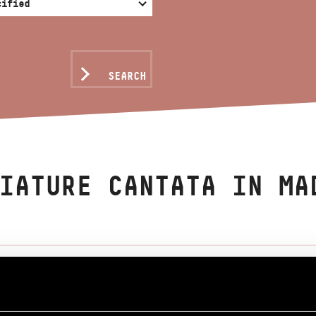
SEARCH
IATURE CANTATA IN MA
ndor
táta madrigál stílusban, Op. 46