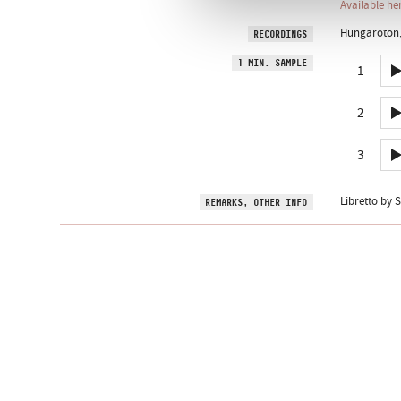
Available he
Hungaroton, 
RECORDINGS
1 MIN. SAMPLE
1
2
3
Libretto by 
REMARKS, OTHER INFO