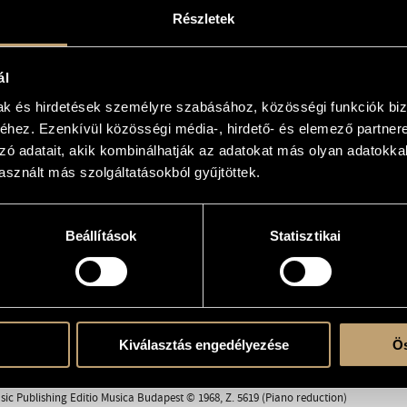
ntata in Madrigal Style, Op. 46
Részletek
 choir and chamber orchestra
r and his ensemble the Orosháza Madrigal CHoir
ál
mak és hirdetések személyre szabásához, közösségi funkciók biz
hez. Ezenkívül közösségi média-, hirdető- és elemező partner
chestra
zó adatait, akik kombinálhatják az adatokat más olyan adatokka
-A-T-B) - strings: 3 vl. 1, 2 vl. 2, 2 vla., 2 vlc., cb.
sznált más szolgáltatásokból gyűjtöttek.
Beállítások
Statisztikai
a szerelemről
zítő lányok románca
zöntő
ndor; Folk text(s)
Kiválasztás engedélyezése
Ös
sic Publishing Editio Musica Budapest © 1968, SZ-78
sic Publishing Editio Musica Budapest © 1968, Z. 5619 (Piano reduction)