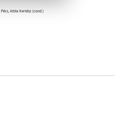
écs, Attila Kertész (cond.)