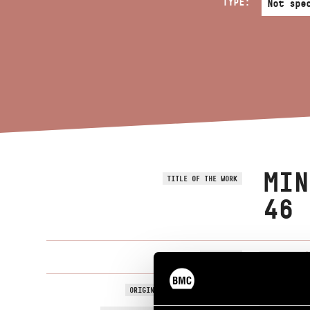
TYPE:
MIN
TITLE OF THE WORK
46
Szokolay Sá
COMPOSER
Miniatűr kan
ORIGINAL / HUNGARIAN TITLE