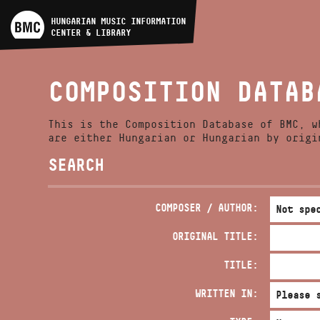
ARTIST DATABASE
HUNGARIAN MUSIC INFORMATION
CENTER & LIBRARY
COMPOSITION DATABASE
COMPOSITION DATAB
MUSIC LIBRARY, ONLINE
CATALOG
This is the Composition Database of BMC, w
are either Hungarian or Hungarian by origi
SEARCH
COMPOSER / AUTHOR:
ORIGINAL TITLE:
TITLE:
WRITTEN IN: