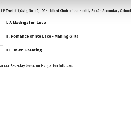
re!
LP Éneklő Ifjúság No. 10, 1987 - Mixed Choir of the Kodály Zoltán Secondary School P
I. A Madrigal on Love
II. Romance of hte Lace - Making Girls
III. Dawn Greeting
Sándor Szokolay based on Hungarian folk texts