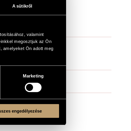
A sütikről
tosításához, valamint
einkkel megosztjuk az Ön
l, amelyeket Ön adott meg
Marketing
szes engedélyezése