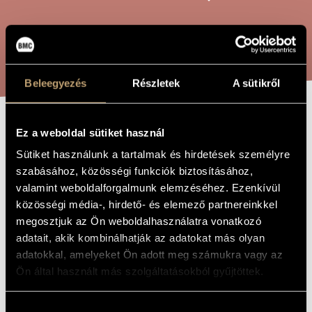
ARTIST DATABASE
COMPOSITION DATABASE
SEARCH
MUSIC LIBRARY, ONLINE CATALOG
Beleegyezés
Részletek
A sütikről
WATER TALES,
Ez a weboldal sütiket használ
TITLE OF
THE WORK
Sütiket használunk a tartalmak és hirdetések személyre
OP. 16
szabásához, közösségi funkciók biztosításához,
valamint weboldalforgalmunk elemzéséhez. Ezenkívül
Szokolay Sándor
közösségi média-, hirdető- és elemező partnereinkkel
COMPOSER
megosztjuk az Ön weboldalhasználatra vonatkozó
Vízimesék, Op. 16
ORIGINAL /
adatait, akik kombinálhatják az adatokat más olyan
HUNGARIAN
TITLE
adatokkal, amelyeket Ön adott meg számukra vagy az
Water Tales, Op. 16
Ön által használt más szolgáltatásokból gyűjtöttek.
FOREIGN
LANGUAGE /
ENGLISH
TITLE
Hozzájárulás