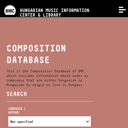
PROGRAMS
HUNGARIAN MUSIC INFORMATION
MENU
CENTER & LIBRARY
COMPETITIONS
TRAININGS
COMPOSITION
DATABASE
RELEASES
This is the Composition Database of BMC,
ABOUT US
which includes information about works by
composers that are either Hungarian or
Hungarian by origin or live in Hungary.
SEARCH
CONTACT
COMPOSER /
AUTHOR:
VIDEO GALLERY