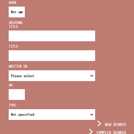
BORN:
ORIGINAL
TITLE:
ADDRESS
TITLE:
EMAIL
infokozpont@bmc.hu
WRITTEN IN:
PHONE
OR:
OPENING HOURS
TYPE:
NEW SEARCH
COMPLEX SEARCH