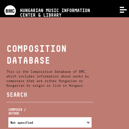
PROGRAMS
HUNGARIAN MUSIC INFORMATION
MENU
CENTER & LIBRARY
COMPETITIONS
TRAININGS
COMPOSITION
DATABASE
RELEASES
This is the Composition Database of BMC,
ABOUT US
which includes information about works by
composers that are either Hungarian or
Hungarian by origin or live in Hungary.
SEARCH
CONTACT
COMPOSER /
AUTHOR:
VIDEO GALLERY