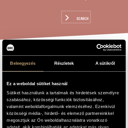
ARTIST DATABASE
COMPOSITION DATABASE
SEARCH
MUSIC LIBRARY, ONLINE CATALOG
KRAPP´S LAST
TITLE OF
THE WORK
Beleegyezés
Részletek
A sütikről
TAPE - HOMMAGE
A SAMUEL
BECKETT
Ez a weboldal sütiket használ
Sütiket használunk a tartalmak és hirdetések személyre
szabásához, közösségi funkciók biztosításához,
Csapó Gyula
COMPOSER
valamint weboldalforgalmunk elemzéséhez. Ezenkívül
közösségi média-, hirdető- és elemező partnereinkkel
Az utolsó tekercs - Hommage a Samuel Beckett
ORIGINAL /
HUNGARIAN
megosztjuk az Ön weboldalhasználatra vonatkozó
TITLE
adatait, akik kombinálhatják az adatokat más olyan