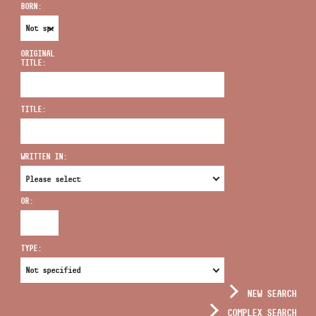
BORN:
ORIGINAL
TITLE:
ADDRESS
TITLE:
EMAIL
infokozpont@bmc.hu
WRITTEN IN:
PHONE
OR:
OPENING HOURS
TYPE:
NEW SEARCH
COMPLEX SEARCH