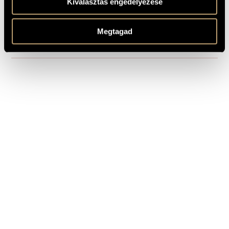
Kiválasztás engedélyezése
1 MIN.
Krapp´s Last Tape
1
SAMPLE
Composed: 1974 - 1975
REMARKS,
Megtagad
OTHER INFO
For violinist-actor, two assistants and two tape recorders or
any digital record/playback devices