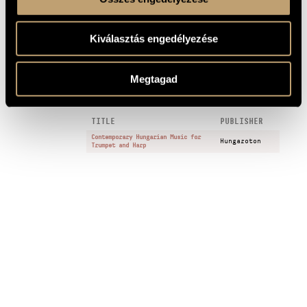
SAMPLE
II. Andante
2
Kiválasztás engedélyezése
III. Allegretto
3
Megtagad
RECORDINGS
TITLE
PUBLISHER
Contemporary Hungarian Music for
Hungaroton
Trumpet and Harp