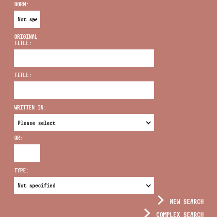
BORN:
ORIGINAL
TITLE:
ADDRESS
TITLE:
EMAIL
infokozpont@bmc.hu
WRITTEN IN:
PHONE
OR:
OPENING HOURS
TYPE:
NEW SEARCH
COMPLEX SEARCH