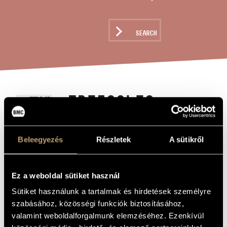
ARTIST DATABASE
COMPOSITION DATABASE
SEARCH
MUSIC LIBRARY, ONLINE CATALOG
TRIFOGLIO
TITLE OF
THE WORK
Maros Miklós
COMPOSER
Beleegyezés
Részletek
A sütikről
Trifoglio
ORIGINAL /
HUNGARIAN
TITLE
Ez a weboldal sütiket használ
Trifoglio
FOREIGN
LANGUAGE /
Sütiket használunk a tartalmak és hirdetések személyre
ENGLISH
TITLE
szabásához, közösségi funkciók biztosításához,
per arpa / for harp
valamint weboldalforgalmunk elemzéséhez. Ezenkívül
SUBTITLE