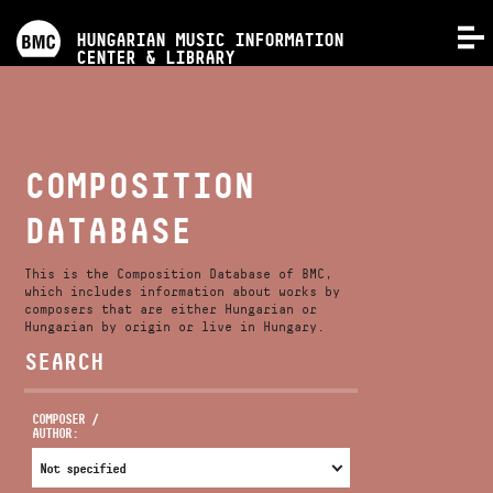
PROGRAMS
HUNGARIAN MUSIC INFORMATION
MENU
CENTER & LIBRARY
COMPETITIONS
TRAININGS
COMPOSITION
DATABASE
RELEASES
This is the Composition Database of BMC,
ABOUT US
which includes information about works by
composers that are either Hungarian or
Hungarian by origin or live in Hungary.
SEARCH
CONTACT
COMPOSER /
AUTHOR:
VIDEO GALLERY