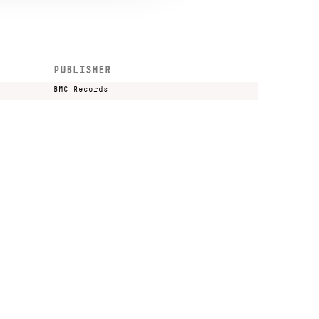
PUBLISHER
BMC Records
Kulturális és Innovációs Minisztérium
Nemzeti Kulturális Alap
Ferencváros