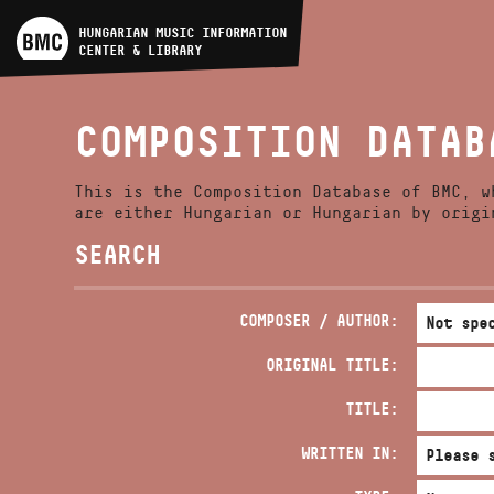
ARTIST DATABASE
HUNGARIAN MUSIC INFORMATION
CENTER & LIBRARY
COMPOSITION DATABASE
COMPOSITION DATAB
MUSIC LIBRARY, ONLINE
CATALOG
This is the Composition Database of BMC, w
are either Hungarian or Hungarian by origi
SEARCH
COMPOSER / AUTHOR:
ORIGINAL TITLE:
TITLE:
WRITTEN IN: