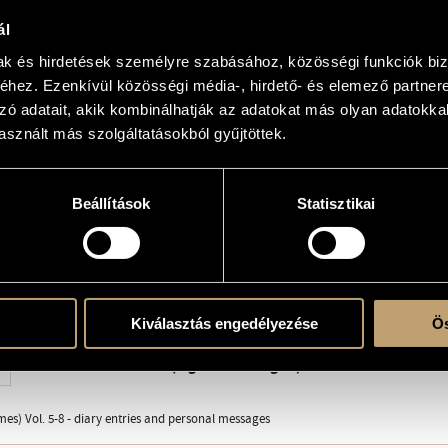
 - Kalandozás a múltban (Ligatura for Ligeti)
ál
mak és hirdetések személyre szabásához, közösségi funkciók biz
 solo
hez. Ezenkívül közösségi média-, hirdető- és elemező partner
zó adatait, akik kombinálhatják az adatokat más olyan adatokka
sznált más szolgáltatásokból gyűjtöttek.
upersordino
Beállítások
Statisztikai
ent
a Budapest © 2003, Z. 14 069
Kiválasztás engedélyezése
Ös
2008 - Gábor Csalog (pf.)
Kalandozás a múltban (Ligatura for Ligeti)
es) Vol. 5-8 - diary entries and personal messages