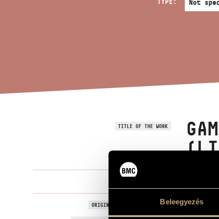
TYPE:
GAM
TITLE OF THE WORK
(LI
Kurtág Györ
COMPOSER
Beleegyezés
Játékok VII/
ORIGINAL / HUNGARIAN TITLE