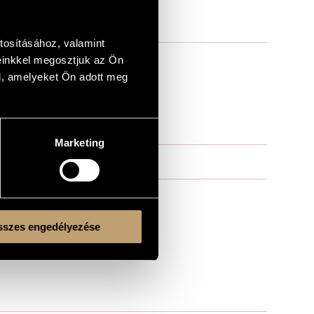
tosításához, valamint
einkkel megosztjuk az Ön
l, amelyeket Ön adott meg
Marketing
szes engedélyezése