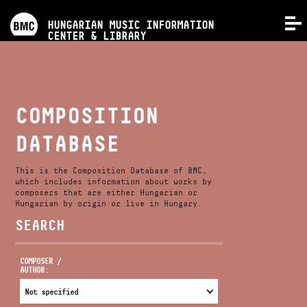
PROGRAMS
HUNGARIAN MUSIC INFORMATION
MENU
CENTER & LIBRARY
COMPETITIONS
TRAININGS
COMPOSITION
DATABASE
RELEASES
This is the Composition Database of BMC,
ABOUT US
which includes information about works by
composers that are either Hungarian or
Hungarian by origin or live in Hungary.
SEARCH
CONTACT
COMPOSER /
AUTHOR:
VIDEO GALLERY