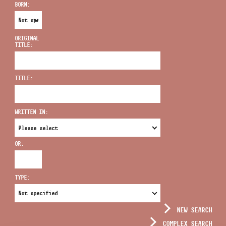
BORN:
ORIGINAL
TITLE:
ADDRESS
TITLE:
EMAIL
infokozpont@bmc.hu
WRITTEN IN:
PHONE
OR:
OPENING HOURS
TYPE:
NEW SEARCH
COMPLEX SEARCH