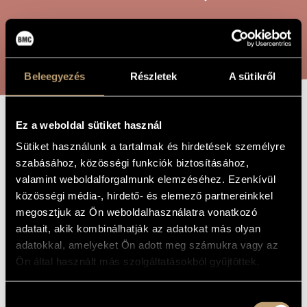
ARTIST DATABASE
COMPOSITION DATABASE
SEARCH
MUSIC LIBRARY, ONLINE CATALOG
Beleegyezés
Részletek
A sütikről
Ez a weboldal sütiket használ
GAMES VI/38 -
TITLE OF
THE WORK
Sütiket használunk a tartalmak és hirdetések személyre
ONE MORE WORD
szabásához, közösségi funkciók biztosításához,
TO ERNŐ
valamint weboldalforgalmunk elemzéséhez. Ezenkívül
közösségi média-, hirdető- és elemező partnereinkkel
LENDVAI
megosztjuk az Ön weboldalhasználatra vonatkozó
adatait, akik kombinálhatják az adatokat más olyan
Kurtág György
adatokkal, amelyeket Ön adott meg számukra vagy az
COMPOSER
Ön által használt más szolgáltatásokból gyűjtöttek.
Játékok VI/38 - Még egy szó Lendvai Ernőhöz
ORIGINAL /
HUNGARIAN
TITLE
Hozzájárulás