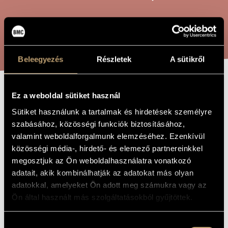
ARTIST DATABASE
COMPOSITION DATABASE
SEARCH
MUSIC LIBRARY, ONLINE CATALOG
Beleegyezés
Részletek
A sütikről
Ez a weboldal sütiket használ
GAMES VI/36 -
TITLE OF
THE WORK
Sütiket használunk a tartalmak és hirdetések személyre
LIGATURA Y
szabásához, közösségi funkciók biztosításához,
valamint weboldalforgalmunk elemzéséhez. Ezenkívül
Kurtág György
közösségi média-, hirdető- és elemező partnereinkkel
COMPOSER
megosztjuk az Ön weboldalhasználatra vonatkozó
Játékok VI/36 - Ligatura y
ORIGINAL /
adatait, akik kombinálhatják az adatokat más olyan
HUNGARIAN
TITLE
adatokkal, amelyeket Ön adott meg számukra vagy az
Games VI/36 - Ligatura y
Ön által használt más szolgáltatásokból gyűjtöttek.
FOREIGN
LANGUAGE /
ENGLISH
TITLE
Hozzájárulás