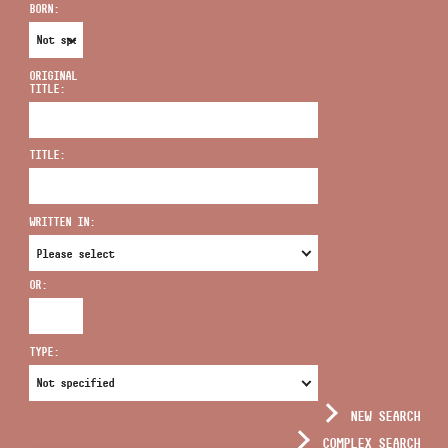
BORN:
ORIGINAL
TITLE:
ADDRESS
TITLE:
EMAIL
infokozpont@bmc.hu
WRITTEN IN:
PHONE
OR:
OPENING HOURS
TYPE:
NEW SEARCH
COMPLEX SEARCH