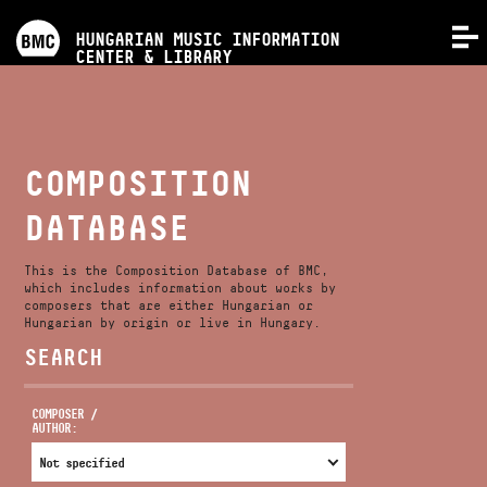
PROGRAMS
HUNGARIAN MUSIC INFORMATION
MENU
CENTER & LIBRARY
COMPETITIONS
TRAININGS
COMPOSITION
DATABASE
RELEASES
This is the Composition Database of BMC,
ABOUT US
which includes information about works by
composers that are either Hungarian or
Hungarian by origin or live in Hungary.
SEARCH
CONTACT
COMPOSER /
AUTHOR:
VIDEO GALLERY